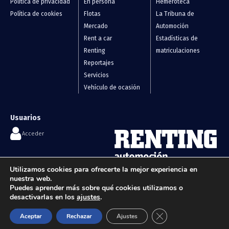
Política de privacidad
En persona
Hemeroteca
Política de cookies
Flotas
La Tribuna de
Mercado
Automoción
Rent a car
Estadísticas de
Renting
matriculaciones
Reportajes
Servicios
Vehículo de ocasión
Usuarios
Acceder
Contáctanos
Utilizamos cookies para ofrecerte la mejor experiencia en
Flotas, renting y vehículos de
nuestra web.
info@renting-automocion.com
ocasión
Puedes aprender más sobre qué cookies utilizamos o
desactivarlas en los
ajustes
.
Cerrar el banner de 
Aceptar
Rechazar
Ajustes