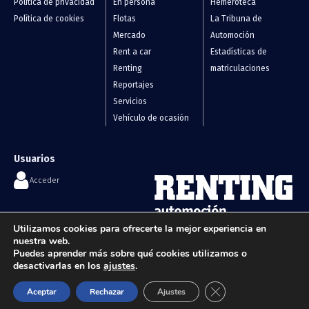
Política de privacidad
En persona
Hemeroteca
Política de cookies
Flotas
La Tribuna de
Mercado
Automoción
Rent a car
Estadísticas de
Renting
matriculaciones
Reportajes
Servicios
Vehículo de ocasión
Usuarios
Acceder
Contáctanos
Utilizamos cookies para ofrecerte la mejor experiencia en
Flotas, renting y vehículos de
nuestra web.
info@renting-automocion.com
ocasión
Puedes aprender más sobre qué cookies utilizamos o
desactivarlas en los
ajustes
.
Cerrar el banner de 
Aceptar
Rechazar
Ajustes