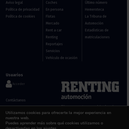
Aviso legal
Coches
Último número
Política de privacidad
En persona
Hemeroteca
Política de cookies
Flotas
La Tribuna de
Mercado
Automoción
Rent a car
Estadísticas de
Renting
matriculaciones
Reportajes
Servicios
Vehículo de ocasión
Usuarios
Acceder
Contáctanos
Flotas, renting y vehículos de
info@renting-automocion.com
ocasión
Utilizamos cookies para ofrecerte la mejor experiencia en
nuestra web.
Puedes aprender más sobre qué cookies utilizamos o
desactivarlas en los
ajustes
.