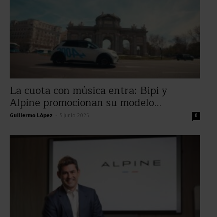
Suscríbete a nuestro newsletter
La cuota con música entra: Bipi y
Recibe toda la actualidad del motor en tu email.
Alpine promocionan su modelo...
Guillermo López
-
5 junio 2025
0
He leído y acepto la política de privacidad