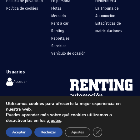
Política de privacidad
En persona
Hemeroteca
Política de cookies
Flotas
La Tribuna de
Mercado
Automoción
Rent a car
Estadísticas de
Renting
matriculaciones
Reportajes
Servicios
Vehículo de ocasión
Usuarios
Acceder
Contáctanos
Utilizamos cookies para ofrecerte la mejor experiencia en
Flotas, renting y vehículos de
nuestra web.
info@renting-automocion.com
ocasión
Puedes aprender más sobre qué cookies utilizamos o
desactivarlas en los
ajustes
.
Cerrar el banner de 
Aceptar
Rechazar
Ajustes