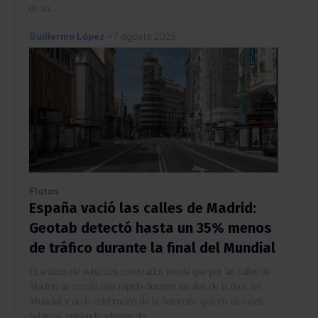
de su...
Guillermo López
-
7 agosto 2026
Flotas
España vació las calles de Madrid:
Geotab detectó hasta un 35% menos
de tráfico durante la final del Mundial
El análisis de vehículos conectados revela que por las calles de
Madrid se circuló más rápido durante los días de la final del
Mundial y de la celebración de la Selección que en un lunes
habitual, poniendo además de...