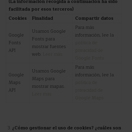
(La información recogida a continuación ha sido
facilitada por esos terceros)
Cookies
Finalidad
Compartir datos
Para más
Usamos Google
Google
información, lee la
Fonts para
Fonts
política de
mostrar fuentes
API
privacidad de
web.
Leer más
Google Fonts
Para más
Usamos Google
Google
información, lee la
Maps para
Maps
política de
mostrar mapas.
API
privacidad de
Leer más
Google Maps
¿Cómo gestionar el uso de cookies? ¿cuáles son