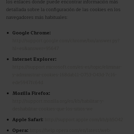
los enlaces donde puede encontrar información más
detallada sobre la configuración de las cookies en los
navegadores más habituales:
Google Chrome:
http://support.google.com/chrome/bin/answer.py?
hl=es&answer=95647
Internet Explorer:
https://support.microsoft.com/es-es/topic/eliminar-
y-administrar-cookies-168dab11-0753-043d-7c16-
ede5947fc64d
Mozilla Firefox
:
http://support.mozilla.org/es/kb/habilitar-y-
deshabilitar-cookies-que-los-sitios-we
Apple Safari
:
http://support.apple.com/kb/ph5042
Opera:
https://help.opera.com/en/latest/web-