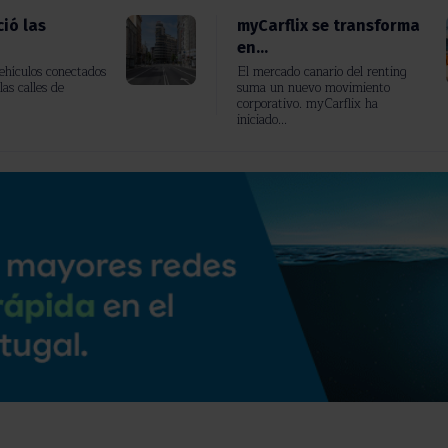
ió las
myCarflix se transforma
en...
vehículos conectados
El mercado canario del renting
las calles de
suma un nuevo movimiento
corporativo. myCarflix ha
iniciado...