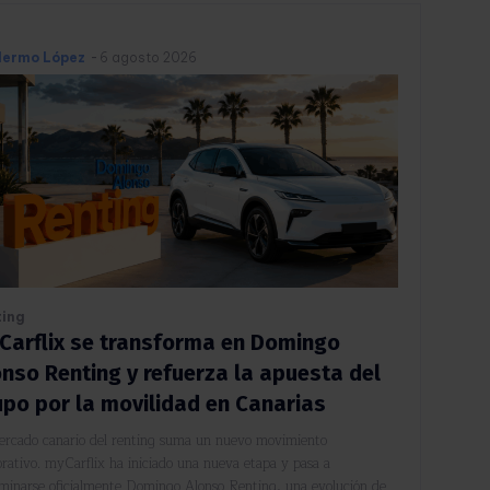
llermo López
-
6 agosto 2026
ting
Carflix se transforma en Domingo
onso Renting y refuerza la apuesta del
upo por la movilidad en Canarias
ercado canario del renting suma un nuevo movimiento
orativo. myCarflix ha iniciado una nueva etapa y pasa a
minarse oficialmente Domingo Alonso Renting, una evolución de