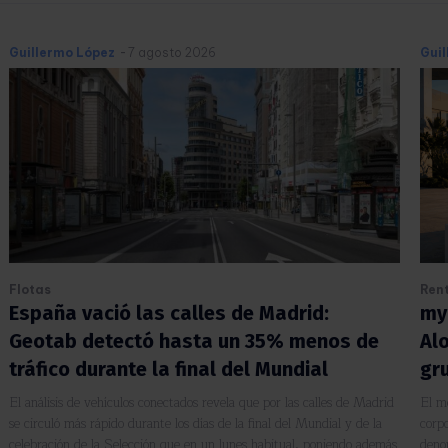
Guillermo López
-
7 agosto 2026
Gui
Flotas
Ren
España vació las calles de Madrid:
my
Geotab detectó hasta un 35% menos de
Al
tráfico durante la final del Mundial
gr
El análisis de vehículos conectados revela que por las calles de Madrid
El m
se circuló más rápido durante los días de la final del Mundial y de la
corp
celebración de la Selección que en un lunes habitual, poniendo además
deno