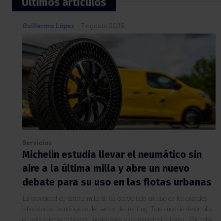
Últimos artículos
Guillermo López
-
7 agosto 2026
Servicios
Michelin estudia llevar el neumático sin
aire a la última milla y abre un nuevo
debate para su uso en las flotas urbanas
La movilidad de última milla se ha convertido en uno de los grandes
laboratorios tecnológicos del sector del renting. Tras años de desarrollo
en aplicaciones militares, industriales y de maquinaria ligera, Michelin