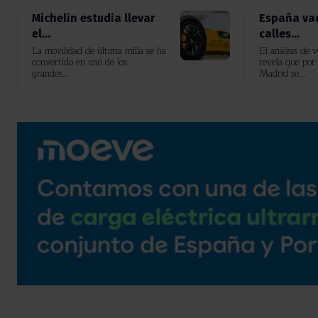
Michelin estudia llevar
España vac
el...
calles...
La movilidad de última milla se ha
El análisis de 
convertido en uno de los
revela que por 
grandes...
Madrid se...