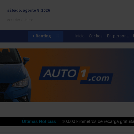
sábado, agosto 8, 2026
Acceder / Unirse
Inicio
Coches
En persona
+ Renting
erdrola ofrecen hasta 10.000 kilómetros de recarga gratuita para imp
Últimas Noticias