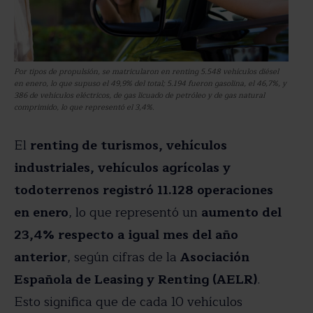
Por tipos de propulsión, se matricularon en renting 5.548 vehículos diésel
en enero, lo que supuso el 49,9% del total; 5.194 fueron gasolina, el 46,7%, y
386 de vehículos eléctricos, de gas licuado de petróleo y de gas natural
comprimido, lo que representó el 3,4%.
El
renting de turismos, vehículos
industriales, vehículos agrícolas y
todoterrenos registró 11.128 operaciones
en enero
, lo que representó un
aumento del
23,4% respecto a igual mes del año
anterior
, según cifras de la
Asociación
Española de Leasing y Renting (AELR)
.
Esto significa que de cada 10 vehículos