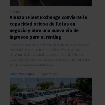
Flotas
Amazon Fleet Exchange convierte la
capacidad ociosa de flotas en
negocio y abre una nueva vía de
ingresos para el renting
Amazon ha dado un paso inédito en el ámbito de la movilidad
profesional con el lanzamiento de Fleet Exchange, una
plataforma digital destinada a conectar flotas de vehículos
comerciales ligeros cuyas unidades permanecen infrautilizadas
por las necesidades temporales de...
Guillermo López
-
10 agosto 2026