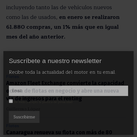
incluyendo tanto las de vehículos nuevos
como las de usados,
en enero se realizaron
61.880 compras, un 1% más que en igual
mes del año anterior.
X
Suscríbete a nuestro newsletter
Recibe toda la actualidad del motor en tu email.
Flotas
Amazon Fleet Exchange convierte la capacidad
ociosa de flotas en negocio y abre una nueva
vía de ingresos para el renting
He leído y acepto la política de privacidad
Guillermo López
Flotas
Canaragua renueva su flota con más de 80