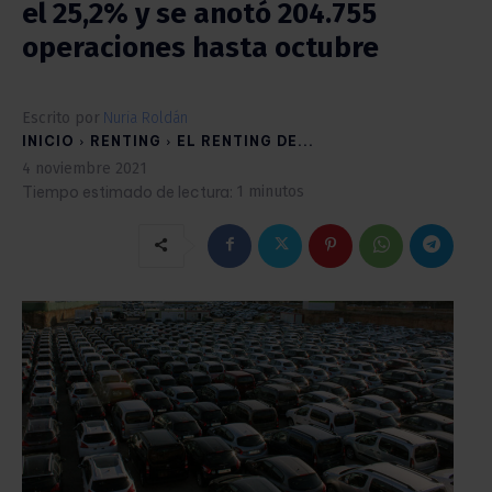
el 25,2% y se anotó 204.755
operaciones hasta octubre
Escrito por
Nuria Roldán
INICIO
RENTING
EL RENTING DE...
4 noviembre 2021
Tiempo estimado de lectura:
1
minutos