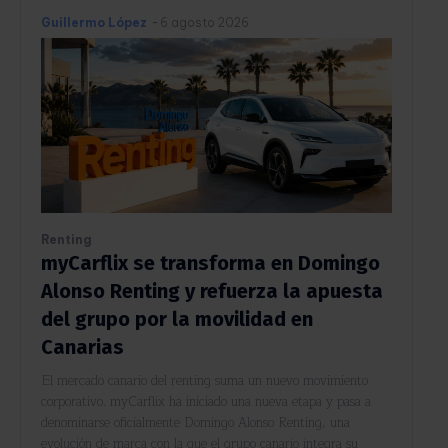
Guillermo López
-
6 agosto 2026
Renting
myCarflix se transforma en Domingo
Alonso Renting y refuerza la apuesta
del grupo por la movilidad en
Canarias
El mercado canario del renting suma un nuevo movimiento
corporativo. myCarflix ha iniciado una nueva etapa y pasa a
denominarse oficialmente Domingo Alonso Renting, una
evolución de marca con la que el grupo canario integra su