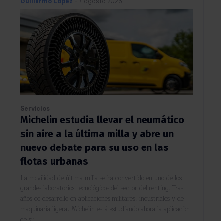
Guillermo López
-
7 agosto 2026
Servicios
Michelin estudia llevar el neumático
sin aire a la última milla y abre un
nuevo debate para su uso en las
flotas urbanas
La movilidad de última milla se ha convertido en uno de los
grandes laboratorios tecnológicos del sector del renting. Tras
años de desarrollo en aplicaciones militares, industriales y de
maquinaria ligera, Michelin está estudiando ahora la aplicación
de su...