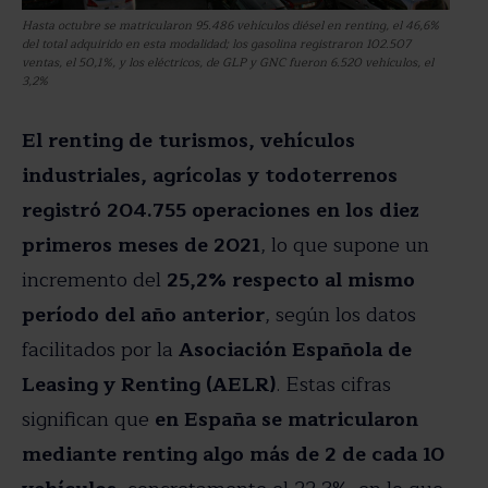
Hasta octubre se matricularon 95.486 vehículos diésel en renting, el 46,6%
del total adquirido en esta modalidad; los gasolina registraron 102.507
ventas, el 50,1%, y los eléctricos, de GLP y GNC fueron 6.520 vehículos, el
3,2%
El renting de turismos, vehículos
industriales, agrícolas y todoterrenos
registró 204.755 operaciones en los diez
primeros meses de 2021
, lo que supone un
incremento del
25,2% respecto al mismo
período del año anterior
, según los datos
facilitados por la
Asociación Española de
Leasing y Renting (AELR)
. Estas cifras
significan que
en España se matricularon
mediante renting algo más de 2 de cada 10