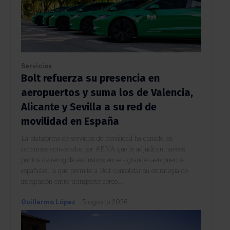
Servicios
Bolt refuerza su presencia en
aeropuertos y suma los de Valencia,
Alicante y Sevilla a su red de
movilidad en España
La plataforma de servicios de movilidad ha ganado los
concursos convocados por AENA que le adjudican nuevos
puntos de recogida exclusivos en seis grandes aeropuertos
españoles, lo que permite a Bolt consolidar su estrategia de
integración entre transporte aéreo...
Guillermo López
-
5 agosto 2026