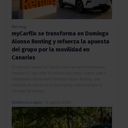
Renting
myCarflix se transforma en Domingo
Alonso Renting y refuerza la apuesta
del grupo por la movilidad en
Canarias
El mercado canario del renting suma un nuevo movimiento
corporativo. myCarflix ha iniciado una nueva etapa y pasa a
denominarse oficialmente Domingo Alonso Renting, una
evolución de marca con la que el grupo canario integra su
actividad de renting...
Guillermo López
-
6 agosto 2026