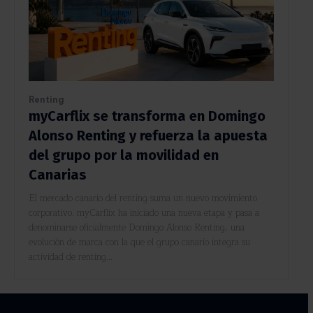
Renting
myCarflix se transforma en Domingo
Alonso Renting y refuerza la apuesta
del grupo por la movilidad en
Canarias
El mercado canario del renting suma un nuevo movimiento
corporativo. myCarflix ha iniciado una nueva etapa y pasa a
denominarse oficialmente Domingo Alonso Renting, una
evolución de marca con la que el grupo canario integra su
actividad de renting...