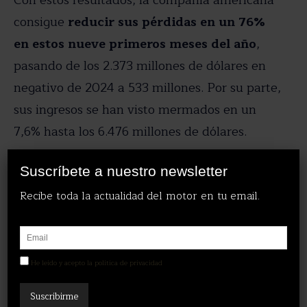
consigue
reducir sus pérdidas en un 76%
en estos nueve primeros meses del año
,
pasando de los 2.373 millones de dólares en
negativo de 2024 a 533 millones. Por su parte,
sus ingresos se han visto mermados en un
7,6% hasta los 6.476 millones de dólares.
X
Suscríbete a nuestro newsletter
Recibe toda la actualidad del motor en tu email.
Servicios
Michelin estudia llevar el neumático sin aire a la
última milla y abre un nuevo debate para su uso
He leído y acepto la política de privacidad
en las flotas urbanas
Guillermo López