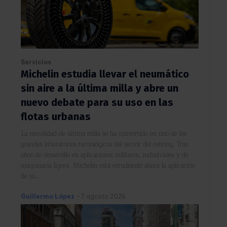
Servicios
Michelin estudia llevar el neumático
sin aire a la última milla y abre un
nuevo debate para su uso en las
flotas urbanas
La movilidad de última milla se ha convertido en uno de los
grandes laboratorios tecnológicos del sector del renting. Tras
años de desarrollo en aplicaciones militares, industriales y de
maquinaria ligera, Michelin está estudiando ahora la aplicación
de su...
Guillermo López
-
7 agosto 2026