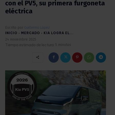
con el PV5, su primera furgoneta
eléctrica
Escrito por
Guillermo López
INICIO
MERCADO
KIA LOGRA EL...
24 noviembre 2025
Tiempo estimado de lectura:
5
minutos