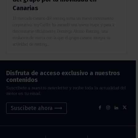
Canarias
El mercado canario del renting suma un nuevo movimiento
corporativo. myCarflix ha iniciado una nueva etapa y pasa a
denominarse oficialmente Domingo Alonso Renting, una
evolución de marca con la que el grupo canario integra su
actividad de renting...
Disfruta de acceso exclusivo a nuestros
contenidos
Suscríbete a nuestro newsletter y recibe toda la actualidad del
motor en tu email.
Suscíbete ahora ⟶