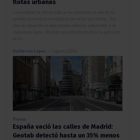
flotas urbanas
La movilidad de última milla se ha convertido en uno de los
grandes laboratorios tecnológicos del sector del renting. Tras
años de desarrollo en aplicaciones militares, industriales y de
maquinaria ligera, Michelin está estudiando ahora la aplicación
de su...
Guillermo López
-
7 agosto 2026
Flotas
España vació las calles de Madrid:
Geotab detectó hasta un 35% menos