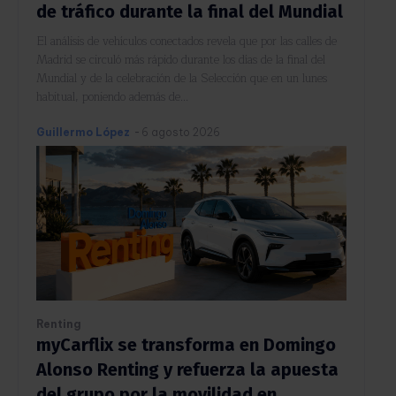
de tráfico durante la final del Mundial
El análisis de vehículos conectados revela que por las calles de
Madrid se circuló más rápido durante los días de la final del
Mundial y de la celebración de la Selección que en un lunes
habitual, poniendo además de...
Guillermo López
-
6 agosto 2026
Renting
myCarflix se transforma en Domingo
Alonso Renting y refuerza la apuesta
del grupo por la movilidad en