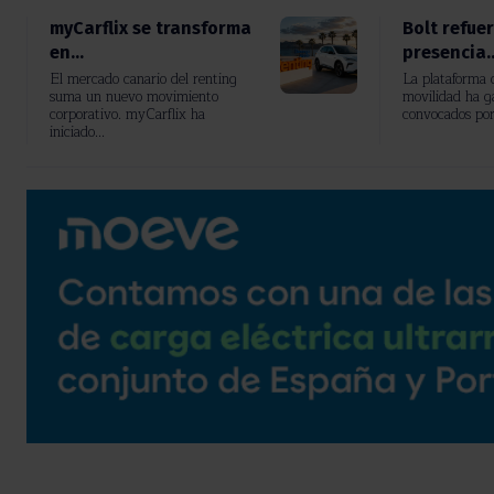
myCarflix se transforma
Bolt refue
en...
presencia..
El mercado canario del renting
La plataforma d
suma un nuevo movimiento
movilidad ha g
corporativo. myCarflix ha
convocados po
iniciado...