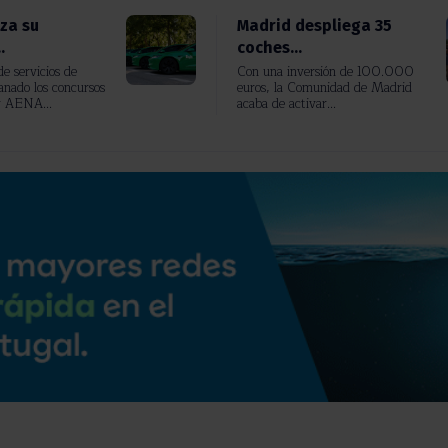
rza su
Madrid despliega 35
.
coches...
e servicios de
Con una inversión de 100.000
anado los concursos
euros, la Comunidad de Madrid
r AENA...
acaba de activar...