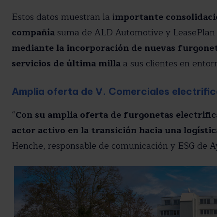
Estos datos muestran la i
mportante consolidació
compañía
suma de ALD Automotive y LeasePlan en
mediante la incorporación de nuevas furgonet
servicios de última milla
a sus clientes en entor
Amplia oferta de V. Comerciales electrifi
“
Con su amplia oferta de furgonetas electrifi
actor activo en la transición hacia una logísti
Henche, responsable de comunicación y ESG de A