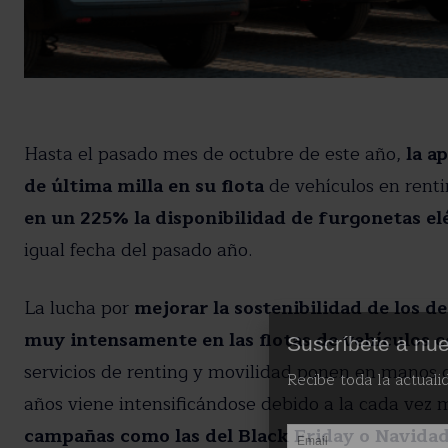
Hasta el pasado mes de octubre de este año,
la a
de última milla en su flota
de vehículos en renti
en un 225% la disponibilidad de furgonetas el
igual fecha del pasado año.
La lucha por
mejorar la sostenibilidad de los 
muy intensamente en las flotas de vehículos c
Suscríbete a nue
servicios de renting y movilidad ponen en manos d
Recibe toda la actuali
años viene intensificándose debido a la cada vez
campañas como las del Black Friday o Navidad