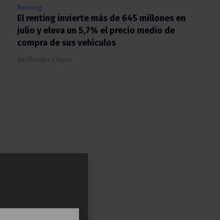
Renting
El renting invierte más de 645 millones en
julio y eleva un 5,7% el precio medio de
compra de sus vehículos
Guillermo López
X