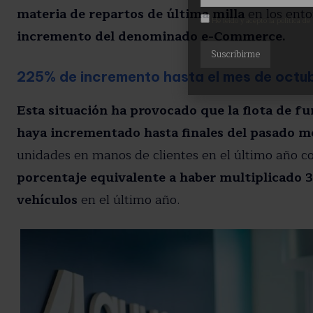
materia de repartos de última milla
en los ent
He leído y acepto la política de
incremento del denominado e-Commerce.
225% de incremento hasta el mes de octu
Esta situación ha provocado que la flota de f
haya incrementado hasta finales del pasado m
unidades en manos de clientes en el último año con 
porcentaje equivalente a haber multiplicado 3,
vehículos
en el último año.