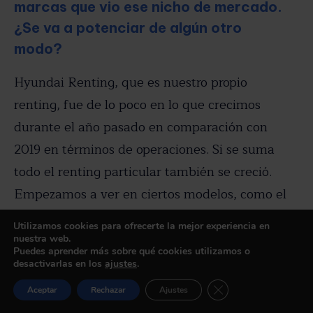
marcas que vio ese nicho de mercado.
¿Se va a potenciar de algún otro
modo?
Hyundai Renting, que es nuestro propio
renting, fue de lo poco en lo que crecimos
durante el año pasado en comparación con
2019 en términos de operaciones. Si se suma
todo el renting particular también se creció.
Empezamos a ver en ciertos modelos, como el
Tucson, que se han lanzado con una cuota de
Utilizamos cookies para ofrecerte la mejor experiencia en
renting que han cogido peso en este mercado,
nuestra web.
Puedes aprender más sobre qué cookies utilizamos o
y la tecnología híbrida también tiene más
desactivarlas en los
ajustes
.
popularidad.
Cerrar el banner de 
Aceptar
Rechazar
Ajustes