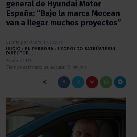
general de Hyundai Motor
España: “Bajo la marca Mocean
van a llegar muchos proyectos”
Escrito por
Alberto J. Cánovas
INICIO
EN PERSONA
LEOPOLDO SATRÚSTEGUI,
DIRECTOR...
29 abril 2021
Tiempo estimado de lectura:
12
minutos