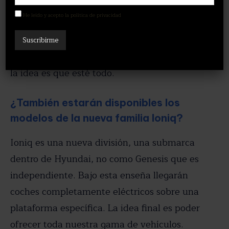
modelos y todas las opciones de
propulsión?
He leído y acepto la política de privacidad
Tendremos disponibles todos los modelos y
todas las tecnologías, combustión, híbridos…
la idea es que esté todo.
¿También estarán disponibles los
modelos de la nueva familia Ioniq?
Ioniq es una nueva división, una submarca
dentro de Hyundai, no como Genesis que es
independiente. Bajo esta enseña llegarán
coches completamente eléctricos sobre una
plataforma específica. La idea final es poder
ofrecer toda nuestra gama de vehículos.