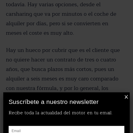
todavía. Hay varias opciones, desde el
carsharing que va por minutos o el coche de
alquiler por días, pero si se convierten en
meses el coste es muy alto.
Hay un hueco por cubrir que es el cliente que
no quiere hacer un contrato de tres o cuatro
años, que busca plazos más cortos, pues un
alquiler a seis meses es muy caro comparado
con nuestra fórmula, y por lo general, los
X
operadores de renting trabajan por encima de
Suscríbete a nuestro newsletter
los 24 meses.
Recibe toda la actualidad del motor en tu email.
¿Estarán disponibles todos los