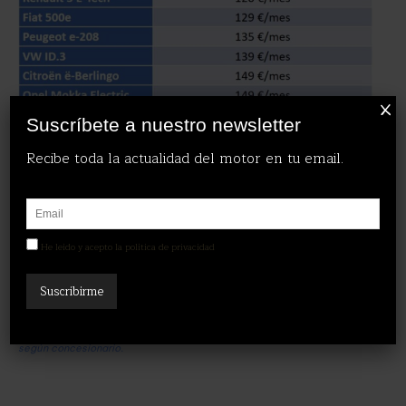
X
Suscríbete a nuestro newsletter
Recibe toda la actualidad del motor en tu email.
Nota:  Estos precios corresponden a las
ofertas más económicas del
He leído y acepto la política de privacidad
plan social leasing 2025
para cada modelo, según datos recopilados
de distintas publicaciones especializadas francesas.  Los
precios
están
sujetos a condiciones de contrato estándar
del programa
(típicamente
36 meses de duración
, con
kilometraje limitado
y ayuda
estatal integrada
).  Las cifras
no incluyen posibles costes
adicionales
por seguros, mantenimiento o extras, que pueden aplicarse
según concesionario.