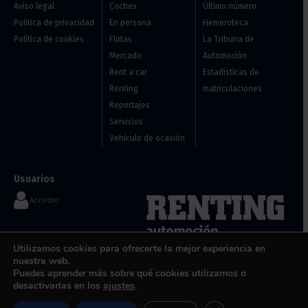
Aviso legal
Coches
Último número
Política de privacidad
En persona
Hemeroteca
Política de cookies
Flotas
La Tribuna de
Mercado
Automoción
Rent a car
Estadísticas de
Renting
matriculaciones
Reportajes
Servicios
Vehículo de ocasión
Usuarios
Acceder
Contáctanos
Utilizamos cookies para ofrecerte la mejor experiencia en
Flotas, renting y vehículos de
nuestra web.
info@renting-automocion.com
ocasión
Puedes aprender más sobre qué cookies utilizamos o
desactivarlas en los
ajustes
.