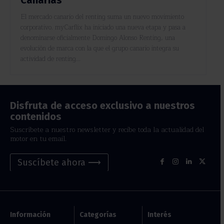
El mercado canario del renting suma un nuevo movimiento
corporativo. myCarflix ha iniciado una nueva etapa y pasa a
denominarse oficialmente Domingo Alonso Renting, una
evolución de marca con la que el grupo canario integra su
actividad de renting...
Disfruta de acceso exclusivo a nuestros
contenidos
Suscríbete a nuestro newsletter y recibe toda la actualidad del
motor en tu email.
Suscíbete ahora ⟶
Información
Categorías
Interés