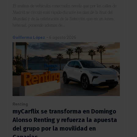
El análisis de vehículos conectados revela que por las calles de
Madrid se circuló más rápido durante los días de la final del
Mundial y de la celebración de la Selección que en un lunes
habitual, poniendo además de...
Guillermo López
-
6 agosto 2026
Renting
myCarflix se transforma en Domingo
Alonso Renting y refuerza la apuesta
del grupo por la movilidad en
Canarias