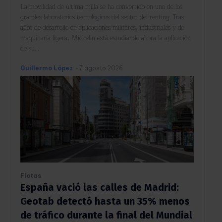
La movilidad de última milla se ha convertido en uno de los
grandes laboratorios tecnológicos del sector del renting. Tras
años de desarrollo en aplicaciones militares, industriales y de
maquinaria ligera, Michelin está estudiando ahora la aplicación
de su...
Guillermo López
-
7 agosto 2026
Flotas
España vació las calles de Madrid:
Geotab detectó hasta un 35% menos
de tráfico durante la final del Mundial