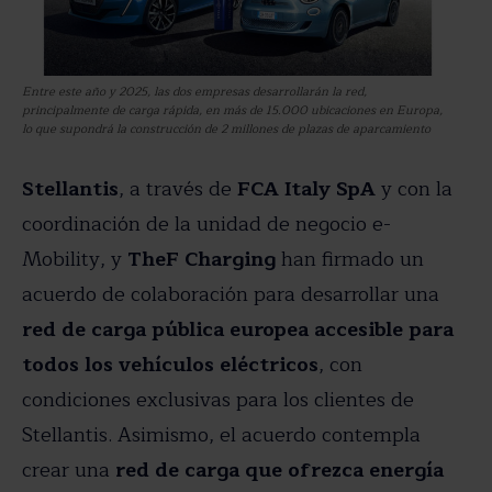
Entre este año y 2025, las dos empresas desarrollarán la red,
principalmente de carga rápida, en más de 15.000 ubicaciones en Europa,
lo que supondrá la construcción de 2 millones de plazas de aparcamiento
Stellantis
, a través de
FCA Italy SpA
y con la
coordinación de la unidad de negocio e-
Mobility, y
TheF Charging
han firmado un
acuerdo de colaboración para desarrollar una
red de carga pública europea accesible para
todos los vehículos eléctricos
, con
condiciones exclusivas para los clientes de
Stellantis. Asimismo, el acuerdo contempla
crear una
red de carga que ofrezca energía