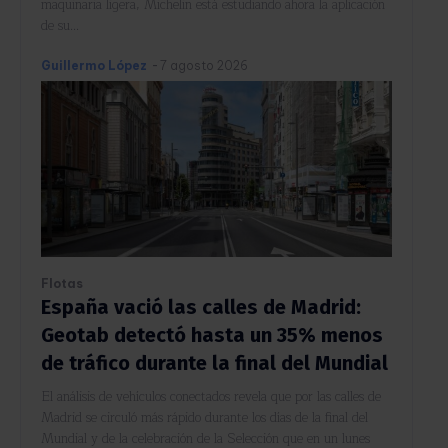
maquinaria ligera, Michelin está estudiando ahora la aplicación
de su...
Guillermo López
-
7 agosto 2026
Flotas
España vació las calles de Madrid:
Geotab detectó hasta un 35% menos
de tráfico durante la final del Mundial
El análisis de vehículos conectados revela que por las calles de
Madrid se circuló más rápido durante los días de la final del
Mundial y de la celebración de la Selección que en un lunes