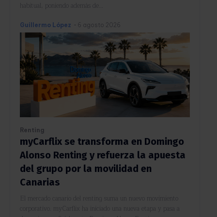
habitual, poniendo además de...
Guillermo López
-
6 agosto 2026
Renting
myCarflix se transforma en Domingo
Alonso Renting y refuerza la apuesta
del grupo por la movilidad en
Canarias
El mercado canario del renting suma un nuevo movimiento
corporativo. myCarflix ha iniciado una nueva etapa y pasa a