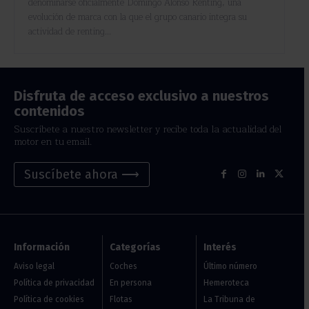
denominarse oficialmente Domingo Alonso Renting, una
evolución de marca con la que el grupo canario integra su
actividad de renting...
Disfruta de acceso exclusivo a nuestros
contenidos
Suscríbete a nuestro newsletter y recibe toda la actualidad del
motor en tu email.
Suscíbete ahora ⟶
Información
Categorías
Interés
Aviso legal
Coches
Último número
Política de privacidad
En persona
Hemeroteca
Política de cookies
Flotas
La Tribuna de