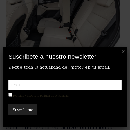
X
Suscríbete a nuestro newsletter
Recibe toda la actualidad del motor en tu email.
Esta segunda entrega del Serie 2 Active
Tourer se pone al día tecnológicamente
hablando y equipa los
sistemas de asistencia
He leído y acepto la política de privacidad
a la conducción y de seguridad presentes
en los modelos más novedosos
del
fabricante. En este sentido, cuenta de serie
con control de crucero activo con función de