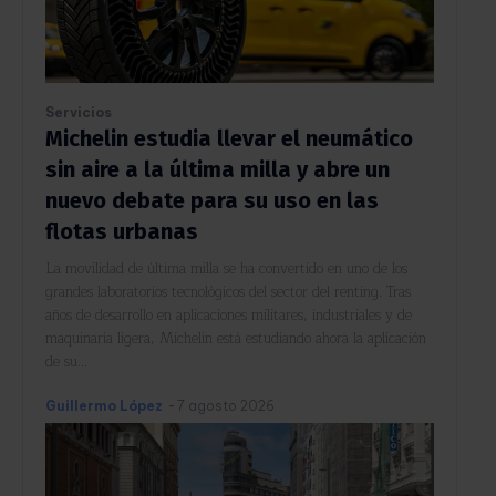
Servicios
Michelin estudia llevar el neumático
sin aire a la última milla y abre un
nuevo debate para su uso en las
flotas urbanas
La movilidad de última milla se ha convertido en uno de los
grandes laboratorios tecnológicos del sector del renting. Tras
años de desarrollo en aplicaciones militares, industriales y de
maquinaria ligera, Michelin está estudiando ahora la aplicación
de su...
Guillermo López
-
7 agosto 2026