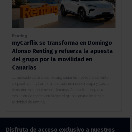
Renting
myCarflix se transforma en Domingo
Alonso Renting y refuerza la apuesta
del grupo por la movilidad en
Canarias
El mercado canario del renting suma un nuevo movimiento
corporativo. myCarflix ha iniciado una nueva etapa y pasa a
denominarse oficialmente Domingo Alonso Renting, una
evolución de marca con la que el grupo canario integra su
actividad de renting...
Disfruta de acceso exclusivo a nuestros