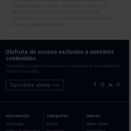
compañía energética, Zunder, han decidido colaborar para
ofrecer ventajas exclusivas de recarga a los clientes de
vehículos eléctricos de la marca coreana. La iniciativa permitirá
acceder los usuarios de vehículos...
Disfruta de acceso exclusivo a nuestros
contenidos
Suscríbete a nuestro newsletter y recibe toda la actualidad del
motor en tu email.
Suscíbete ahora ⟶
Información
Categorías
Interés
Aviso legal
Coches
Último número
Política de privacidad
En persona
Hemeroteca