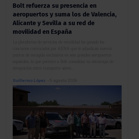
Bolt refuerza su presencia en
aeropuertos y suma los de Valencia,
Alicante y Sevilla a su red de
movilidad en España
La plataforma de servicios de movilidad ha ganado los
concursos convocados por AENA que le adjudican nuevos
puntos de recogida exclusivos en seis grandes aeropuertos
españoles, lo que permite a Bolt consolidar su estrategia de
integración entre transporte aéreo...
Guillermo López
-
5 agosto 2026