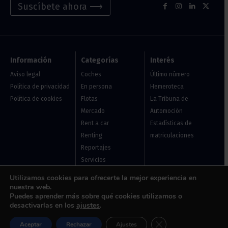
Suscíbete ahora ⟶
Información
Categorías
Interés
Aviso legal
Coches
Último número
Política de privacidad
En persona
Hemeroteca
Política de cookies
Flotas
La Tribuna de
Mercado
Automoción
Rent a car
Estadísticas de
Renting
matriculaciones
Reportajes
Servicios
Vehículo de ocasión
Utilizamos cookies para ofrecerte la mejor experiencia en
nuestra web.
Puedes aprender más sobre qué cookies utilizamos o
Usuarios
desactivarlas en los
ajustes
.
Acceder
Cerrar el banner de 
Aceptar
Rechazar
Ajustes