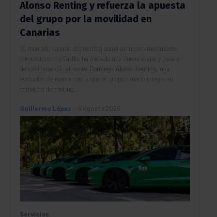
Alonso Renting y refuerza la apuesta
del grupo por la movilidad en
Canarias
El mercado canario del renting suma un nuevo movimiento
corporativo. myCarflix ha iniciado una nueva etapa y pasa a
denominarse oficialmente Domingo Alonso Renting, una
evolución de marca con la que el grupo canario integra su
actividad de renting...
Guillermo López
-
6 agosto 2026
Servicios