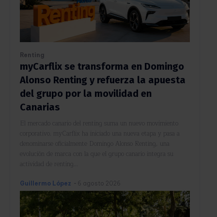
Renting
myCarflix se transforma en Domingo
Alonso Renting y refuerza la apuesta
del grupo por la movilidad en
Canarias
El mercado canario del renting suma un nuevo movimiento
corporativo. myCarflix ha iniciado una nueva etapa y pasa a
denominarse oficialmente Domingo Alonso Renting, una
evolución de marca con la que el grupo canario integra su
actividad de renting...
Guillermo López
-
6 agosto 2026