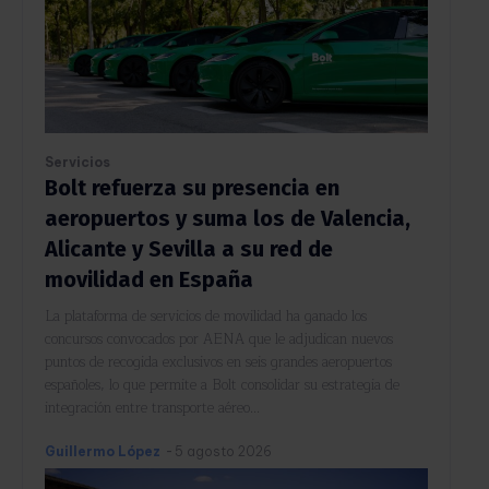
Servicios
Bolt refuerza su presencia en
aeropuertos y suma los de Valencia,
Alicante y Sevilla a su red de
movilidad en España
La plataforma de servicios de movilidad ha ganado los
concursos convocados por AENA que le adjudican nuevos
puntos de recogida exclusivos en seis grandes aeropuertos
españoles, lo que permite a Bolt consolidar su estrategia de
integración entre transporte aéreo...
Guillermo López
-
5 agosto 2026