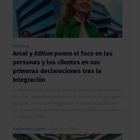
Renting
Arval y Athlon ponen el foco en las
personas y los clientes en sus
primeras declaraciones tras la
integración
La integración de Athlon en Arval ya ha entrado en una nueva
fase. Tras completarse oficialmente la adquisición en diez países
europeos, los máximos responsables de ambas organizaciones
han realizado sus primeras declaraciones públicas, centradas en
un mensaje común:...
Guillermo López
-
4 agosto 2026