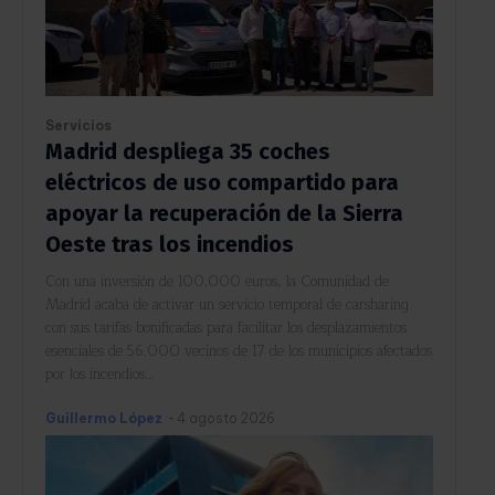
Servicios
Madrid despliega 35 coches
eléctricos de uso compartido para
apoyar la recuperación de la Sierra
Oeste tras los incendios
Con una inversión de 100.000 euros, la Comunidad de
Madrid acaba de activar un servicio temporal de carsharing
con sus tarifas bonificadas para facilitar los desplazamientos
esenciales de 56.000 vecinos de 17 de los municipios afectados
por los incendios...
Guillermo López
-
4 agosto 2026