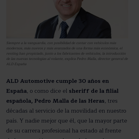
Siempre a la vanguardia, con posibilidad de contar con vehículos más
modernos, más nuevos y más avanzados de una forma más económica, el
renting han propiciado, junto a los fabricantes de vehículos, la introducción
de las nuevas tecnologías al volante, explica Pedro Malla, director general de
ALD España
ALD Automotive cumple 30 años en
España
, o como dice el
sheriff de la filial
española, Pedro Malla de las Heras
, tres
décadas al servicio de la movilidad en nuestro
país. Y nadie mejor que él, que la mayor parte
de su carrera profesional ha estado al frente