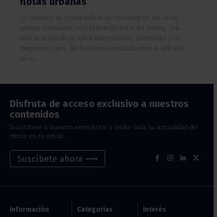
flotas urbanas
La movilidad de última milla se ha convertido en uno de los
grandes laboratorios tecnológicos del sector del renting. Tras
años de desarrollo en aplicaciones militares, industriales y de
maquinaria ligera, Michelin está estudiando ahora la aplicación
de su...
Disfruta de acceso exclusivo a nuestros
contenidos
Suscríbete a nuestro newsletter y recibe toda la actualidad del
motor en tu email.
Suscíbete ahora ⟶
Información
Categorías
Interés