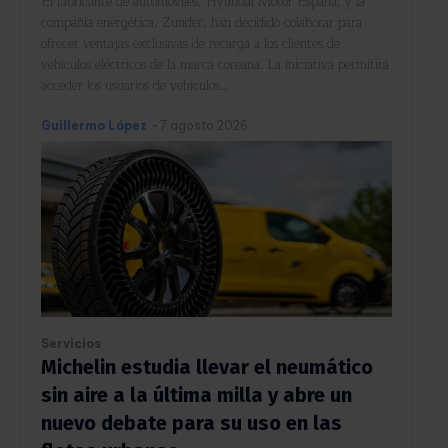
El fabricante de automóviles, Hyundai Motor España, y la
compañía energética, Zunder, han decidido colaborar para
ofrecer ventajas exclusivas de recarga a los clientes de
vehículos eléctricos de la marca coreana. La iniciativa permitirá
acceder los usuarios de vehículos...
Guillermo López
-
7 agosto 2026
Servicios
Michelin estudia llevar el neumático
sin aire a la última milla y abre un
nuevo debate para su uso en las