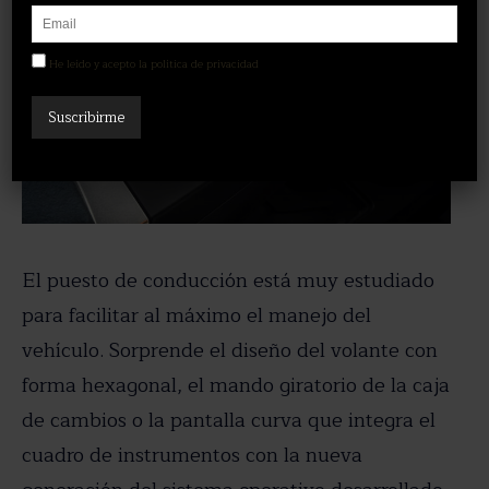
He leído y acepto la política de privacidad
El puesto de conducción está muy estudiado
para facilitar al máximo el manejo del
vehículo. Sorprende el diseño del volante con
forma hexagonal, el mando giratorio de la caja
de cambios o la pantalla curva que integra el
cuadro de instrumentos con la nueva