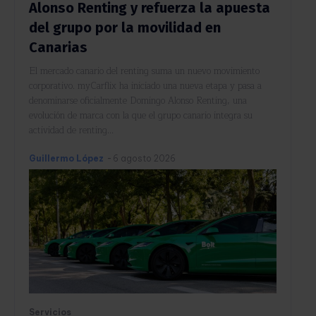
Alonso Renting y refuerza la apuesta
del grupo por la movilidad en
Canarias
El mercado canario del renting suma un nuevo movimiento
corporativo. myCarflix ha iniciado una nueva etapa y pasa a
denominarse oficialmente Domingo Alonso Renting, una
evolución de marca con la que el grupo canario integra su
actividad de renting...
Guillermo López
-
6 agosto 2026
Servicios