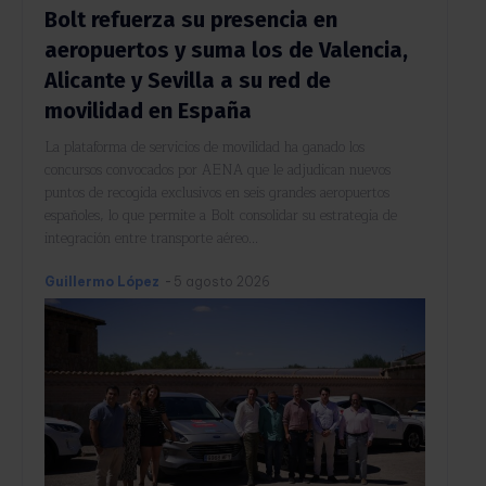
Bolt refuerza su presencia en
aeropuertos y suma los de Valencia,
Alicante y Sevilla a su red de
movilidad en España
La plataforma de servicios de movilidad ha ganado los
concursos convocados por AENA que le adjudican nuevos
puntos de recogida exclusivos en seis grandes aeropuertos
españoles, lo que permite a Bolt consolidar su estrategia de
integración entre transporte aéreo...
Guillermo López
-
5 agosto 2026