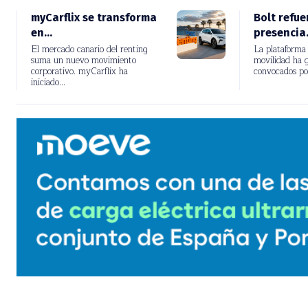
myCarflix se transforma
Bolt refue
en...
presencia..
El mercado canario del renting
La plataforma d
suma un nuevo movimiento
movilidad ha g
corporativo. myCarflix ha
convocados po
iniciado...