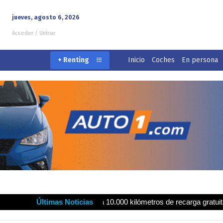
jueves, agosto 6, 2026
Acceder / Unirse
Inicio
Coches
En persona
+ Renting
drola ofrecen hasta 10.000 kilómetros de recarga gratuita para impul
Últimas Noticias