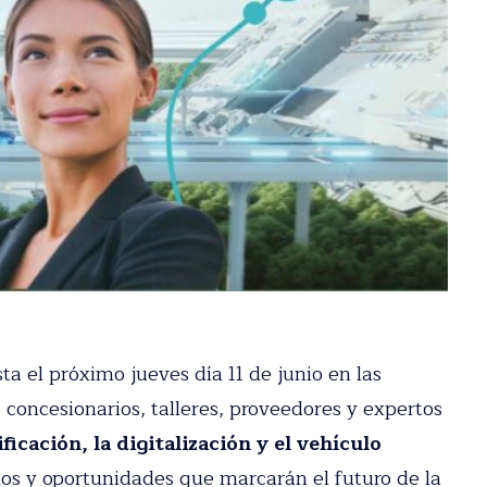
a el próximo jueves día 11 de junio en las
stro newsletter
 concesionarios, talleres, proveedores y
dad del motor en tu email.
la electrificación, la digitalización y el
 los desafíos y oportunidades que marcarán el