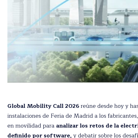
Global Mobility Call 2026
reúne desde hoy y hast
Suscríbete a nue
instalaciones de Feria de Madrid a los fabricantes,
Recibe toda la actuali
expertos en movilidad para
analizar los retos de 
vehículo definido por software,
y debatir sobre