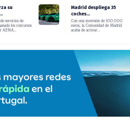
rza su
Madrid despliega 35
.
coches...
e servicios de
Con una inversión de 100.000
anado los concursos
euros, la Comunidad de Madrid
r AENA...
acaba de activar...