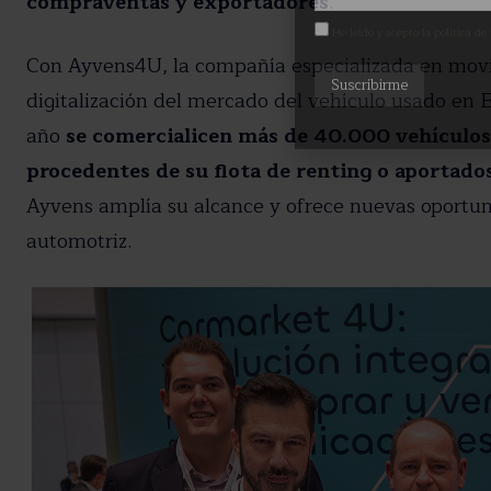
compraventas y exportadores
.
He leído y acepto la política de
Con Ayvens4U, la compañía especializada en movil
digitalización del mercado del vehículo usado en E
año
se comercialicen más de 40.000 vehículos 
procedentes de su flota de renting o aportado
Ayvens amplía su alcance y ofrece nuevas oportuni
automotriz.