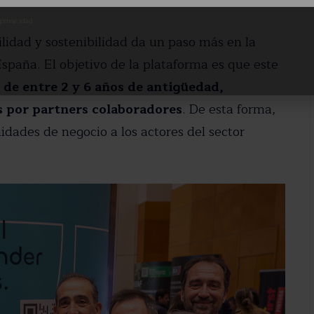
 privacidad
idad y sostenibilidad da un paso más en la
spaña. El objetivo de la plataforma es que este
de entre 2 y 6 años de antigüedad,
s por partners colaboradores
. De esta forma,
dades de negocio a los actores del sector