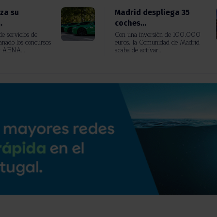
rza su
Madrid despliega 35
.
coches...
e servicios de
Con una inversión de 100.000
anado los concursos
euros, la Comunidad de Madrid
r AENA...
acaba de activar...