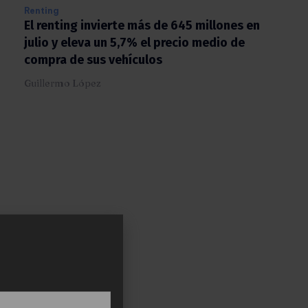
Renting
El renting invierte más de 645 millones en
julio y eleva un 5,7% el precio medio de
compra de sus vehículos
Guillermo López
X