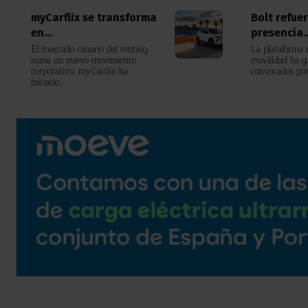
myCarflix se transforma
Bolt refue
en...
presencia..
El mercado canario del renting
La plataforma d
suma un nuevo movimiento
movilidad ha g
corporativo. myCarflix ha
convocados po
iniciado...