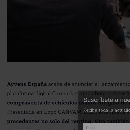
Ayvens España
acaba de anunciar el lanzamient
plataforma digital Carmarket, que ahora se trans
Suscríbete a nue
compraventa de vehículos usados dirigido de 
Recibe toda la actuali
Presentada en Expo GANVAM 2025, esta nueva ve
procedentes no solo del renting, sino también 