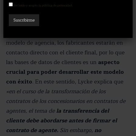
que se quieren sustituir es la cuestión de la
He leído y acepto la política de privacidad
base de datos de clientes, un activo
importante construido a lo largo de los
años por los concesionarios.
Dentro del
modelo de agencia, los fabricantes estarán en
contacto directo con el cliente final, por lo que
las bases de datos de clientes es un
aspecto
crucial para poder desarrollar este modelo
con éxito
. En este sentido, Lycke explica que
«en el curso de la transformación de los
contratos de los concesionarios en contratos de
agentes, el tema de
la transferencia del
cliente debe abordarse antes de firmar el
contrato de agente.
Sin embargo,
no