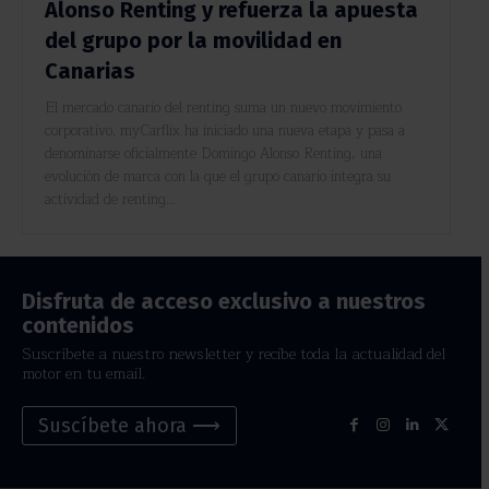
Alonso Renting y refuerza la apuesta
del grupo por la movilidad en
Canarias
El mercado canario del renting suma un nuevo movimiento
corporativo. myCarflix ha iniciado una nueva etapa y pasa a
denominarse oficialmente Domingo Alonso Renting, una
evolución de marca con la que el grupo canario integra su
actividad de renting...
Disfruta de acceso exclusivo a nuestros
contenidos
Suscríbete a nuestro newsletter y recibe toda la actualidad del
motor en tu email.
Suscíbete ahora ⟶