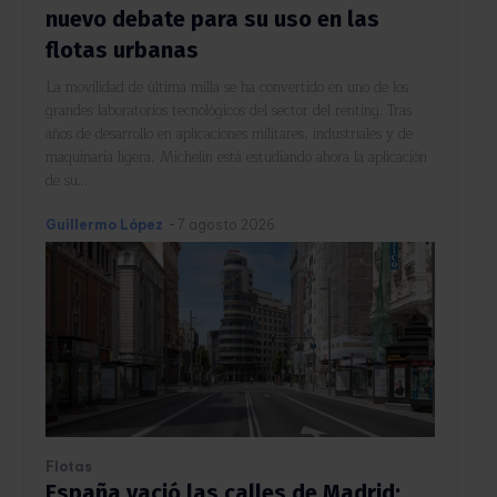
nuevo debate para su uso en las
flotas urbanas
La movilidad de última milla se ha convertido en uno de los
grandes laboratorios tecnológicos del sector del renting. Tras
años de desarrollo en aplicaciones militares, industriales y de
maquinaria ligera, Michelin está estudiando ahora la aplicación
de su...
Guillermo López
-
7 agosto 2026
Flotas
España vació las calles de Madrid: