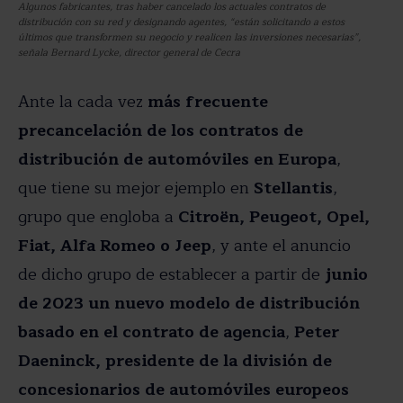
Algunos fabricantes, tras haber cancelado los actuales contratos de
distribución con su red y designando agentes, “están solicitando a estos
últimos que transformen su negocio y realicen las inversiones necesarias”,
señala Bernard Lycke, director general de Cecra
Ante la cada vez
más frecuente
precancelación de los contratos de
distribución de automóviles en Europa
,
que tiene su mejor ejemplo en
Stellantis
,
grupo que engloba a
Citroën, Peugeot, Opel,
Fiat, Alfa Romeo o Jeep
, y ante el anuncio
de dicho grupo de establecer a partir de
junio
de 2023 un nuevo modelo de distribución
basado en el contrato de agencia
,
Peter
Daeninck, presidente de la división de
concesionarios de automóviles europeos