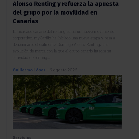
Alonso Renting y refuerza la apuesta
del grupo por la movilidad en
Canarias
El mercado canario del renting suma un nuevo movimiento
corporativo. myCarflix ha iniciado una nueva etapa y pasa a
denominarse oficialmente Domingo Alonso Renting, una
evolución de marca con la que el grupo canario integra su
actividad de renting...
Guillermo López
-
6 agosto 2026
Servicios