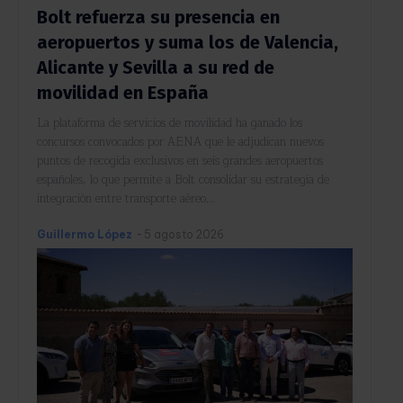
Bolt refuerza su presencia en
aeropuertos y suma los de Valencia,
Alicante y Sevilla a su red de
movilidad en España
La plataforma de servicios de movilidad ha ganado los
concursos convocados por AENA que le adjudican nuevos
puntos de recogida exclusivos en seis grandes aeropuertos
españoles, lo que permite a Bolt consolidar su estrategia de
integración entre transporte aéreo...
Guillermo López
-
5 agosto 2026