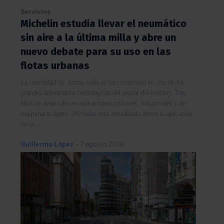
Servicios
Michelin estudia llevar el neumático
sin aire a la última milla y abre un
nuevo debate para su uso en las
flotas urbanas
La movilidad de última milla se ha convertido en uno de los
grandes laboratorios tecnológicos del sector del renting. Tras
años de desarrollo en aplicaciones militares, industriales y de
maquinaria ligera, Michelin está estudiando ahora la aplicación
de su...
Guillermo López
-
7 agosto 2026