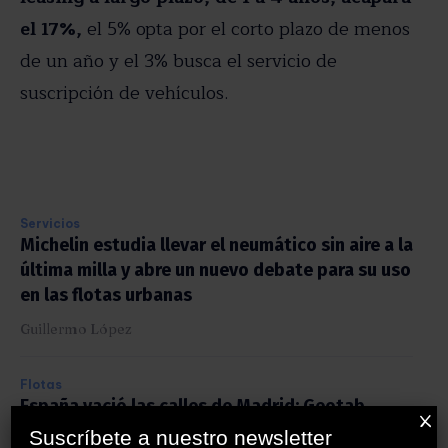
el 17%,
el 5% opta por el corto plazo de menos
de un año y el 3% busca el servicio de
suscripción de vehículos.
Servicios
Michelin estudia llevar el neumático sin aire a la
última milla y abre un nuevo debate para su uso
en las flotas urbanas
Guillermo López
Flotas
España vació las calles de Madrid: Geotab
X
detectó hasta un 35% menos de tráfico
Suscríbete a nuestro newsletter