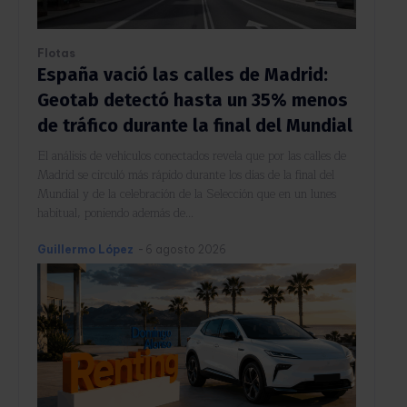
Flotas
España vació las calles de Madrid:
Geotab detectó hasta un 35% menos
de tráfico durante la final del Mundial
El análisis de vehículos conectados revela que por las calles de
Madrid se circuló más rápido durante los días de la final del
Mundial y de la celebración de la Selección que en un lunes
habitual, poniendo además de...
Guillermo López
-
6 agosto 2026