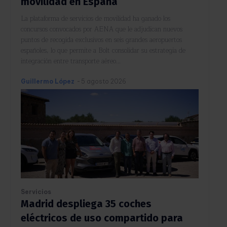
movilidad en España
La plataforma de servicios de movilidad ha ganado los
concursos convocados por AENA que le adjudican nuevos
puntos de recogida exclusivos en seis grandes aeropuertos
españoles, lo que permite a Bolt consolidar su estrategia de
integración entre transporte aéreo...
Guillermo López
-
5 agosto 2026
Servicios
Madrid despliega 35 coches
eléctricos de uso compartido para