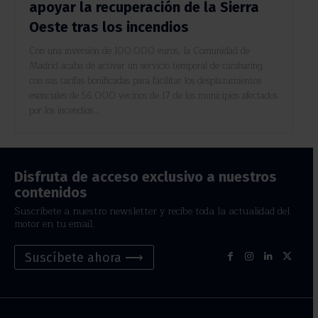
apoyar la recuperación de la Sierra
Oeste tras los incendios
Con una inversión de 100.000 euros, la Comunidad de
Madrid acaba de activar un servicio temporal de carsharing
con sus tarifas bonificadas para facilitar los desplazamientos
esenciales de 56.000 vecinos de 17 de los municipios afectados
por los incendios...
Disfruta de acceso exclusivo a nuestros
contenidos
Suscríbete a nuestro newsletter y recibe toda la actualidad del
motor en tu email.
Suscíbete ahora ⟶