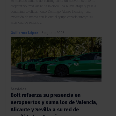
El mercado canario del renting suma un nuevo movimiento
corporativo. myCarflix ha iniciado una nueva etapa y pasa a
denominarse oficialmente Domingo Alonso Renting, una
evolución de marca con la que el grupo canario integra su
actividad de renting...
Guillermo López
-
6 agosto 2026
Servicios
Bolt refuerza su presencia en
aeropuertos y suma los de Valencia,
Alicante y Sevilla a su red de