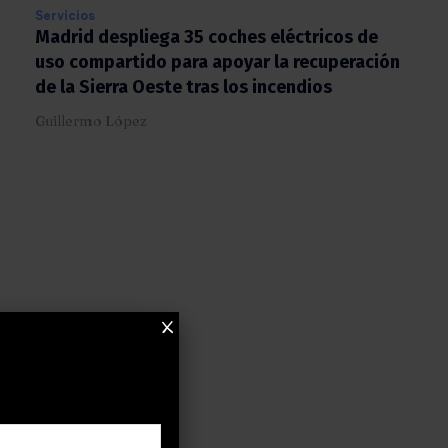
Servicios
Madrid despliega 35 coches eléctricos de
uso compartido para apoyar la recuperación
de la Sierra Oeste tras los incendios
Guillermo López
X