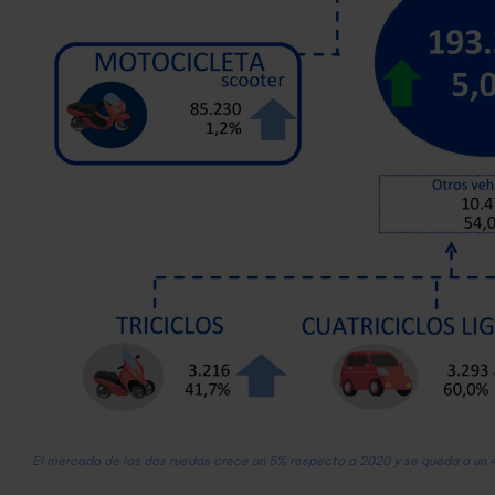
El mercado de las dos ruedas crece un 5% respecto a 2020 y se queda a un 