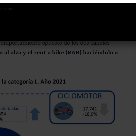
iculaciones de ciclomotores, motocicletas
 privacidad
s últimos doce meses a 193.324 unidades
, lo
 registros de 2020 y quedarse a solo 4,5 puntos
s facilitados por la asociación de empresas del
l comportamiento opuesto de los dos canales
 al alza y el rent a bike (RAB) haciéndolo a