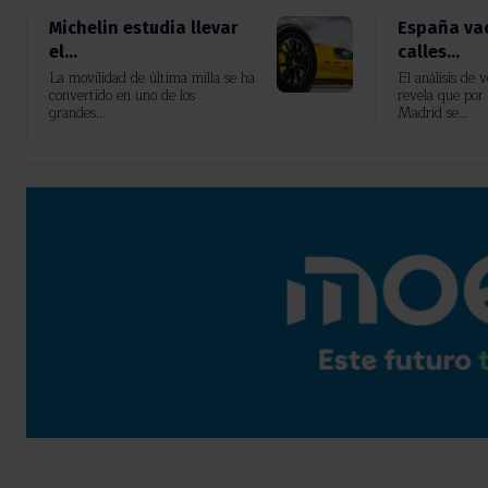
Michelin estudia llevar
España vac
el...
calles...
La movilidad de última milla se ha
El análisis de 
convertido en uno de los
revela que por 
grandes...
Madrid se...