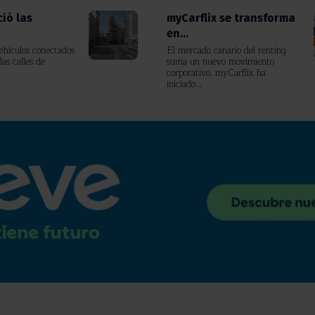
ió las
myCarflix se transforma
en...
vehículos conectados
El mercado canario del renting
las calles de
suma un nuevo movimiento
corporativo. myCarflix ha
iniciado...