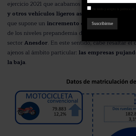
ejercicio 2021 que acabamos de finalizar. Las
matr
He leído y acepto la política de
y otros vehículos ligeros ascendieron en esto
que supone un
incremento del 5%
respecto a los
de los niveles prepandemia de 2019, según los dato
sector
Anesdor
. En este sentido, cabe resaltar e
ajenos al ámbito particular:
las empresas pujando
la baja
.