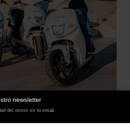
stro newsletter
 las de ciclomotores
dad del motor en tu email.
lución algo mejor que el de turismos en este