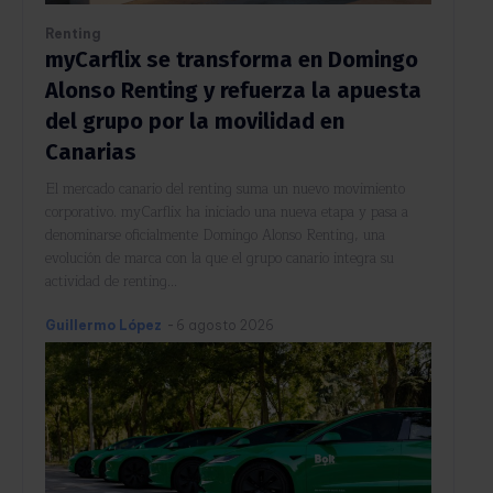
Renting
myCarflix se transforma en Domingo
Alonso Renting y refuerza la apuesta
del grupo por la movilidad en
Canarias
El mercado canario del renting suma un nuevo movimiento
corporativo. myCarflix ha iniciado una nueva etapa y pasa a
denominarse oficialmente Domingo Alonso Renting, una
evolución de marca con la que el grupo canario integra su
actividad de renting...
Guillermo López
-
6 agosto 2026