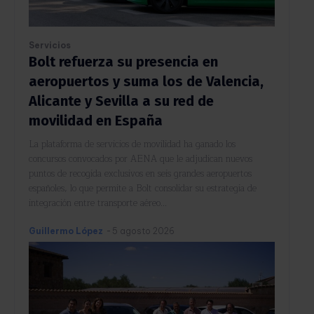
Servicios
Bolt refuerza su presencia en
aeropuertos y suma los de Valencia,
Alicante y Sevilla a su red de
movilidad en España
La plataforma de servicios de movilidad ha ganado los
concursos convocados por AENA que le adjudican nuevos
puntos de recogida exclusivos en seis grandes aeropuertos
españoles, lo que permite a Bolt consolidar su estrategia de
integración entre transporte aéreo...
Guillermo López
-
5 agosto 2026