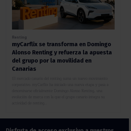
Renting
myCarflix se transforma en Domingo
Alonso Renting y refuerza la apuesta
del grupo por la movilidad en
Canarias
El mercado canario del renting suma un nuevo movimiento
corporativo. myCarflix ha iniciado una nueva etapa y pasa a
denominarse oficialmente Domingo Alonso Renting, una
evolución de marca con la que el grupo canario integra su
actividad de renting...
Disfruta de acceso exclusivo a nuestros