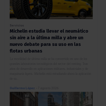
Servicios
Michelin estudia llevar el neumático
sin aire a la última milla y abre un
nuevo debate para su uso en las
flotas urbanas
La movilidad de última milla se ha convertido en uno de los
grandes laboratorios tecnológicos del sector del renting. Tras
años de desarrollo en aplicaciones militares, industriales y de
maquinaria ligera, Michelin está estudiando ahora la aplicación
de su...
Guillermo López
-
7 agosto 2026