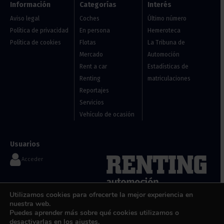
Información
Categorías
Interés
Aviso legal
Coches
Último número
Política de privacidad
En persona
Hemeroteca
Política de cookies
Flotas
La Tribuna de
Mercado
Automoción
Rent a car
Estadísticas de
Renting
matriculaciones
Reportajes
Servicios
Vehículo de ocasión
Usuarios
Acceder
Contáctanos
Utilizamos cookies para ofrecerte la mejor experiencia en
Flotas, renting y vehículos de
nuestra web.
info@renting-automocion.com
ocasión
Puedes aprender más sobre qué cookies utilizamos o
desactivarlas en los
ajustes
.