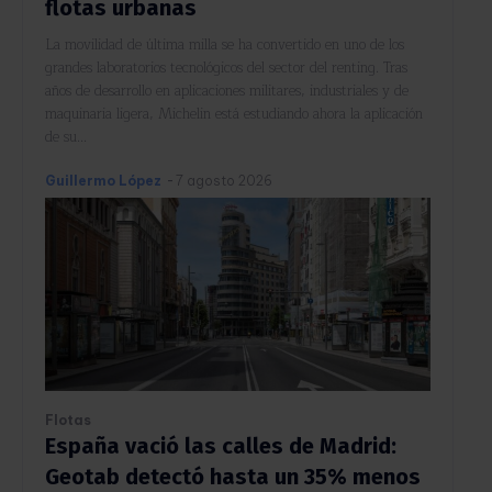
flotas urbanas
La movilidad de última milla se ha convertido en uno de los
grandes laboratorios tecnológicos del sector del renting. Tras
años de desarrollo en aplicaciones militares, industriales y de
maquinaria ligera, Michelin está estudiando ahora la aplicación
de su...
Guillermo López
-
7 agosto 2026
Flotas
España vació las calles de Madrid:
Geotab detectó hasta un 35% menos