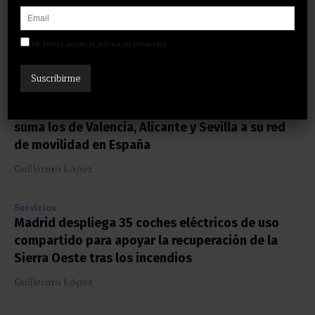
Renting y refuerza la apuesta del grupo por la
movilidad en Canarias
He leído y acepto la política de privacidad
Guillermo López
Servicios
Bolt refuerza su presencia en aeropuertos y
suma los de Valencia, Alicante y Sevilla a su red
de movilidad en España
Guillermo López
Servicios
Madrid despliega 35 coches eléctricos de uso
compartido para apoyar la recuperación de la
Sierra Oeste tras los incendios
Guillermo López