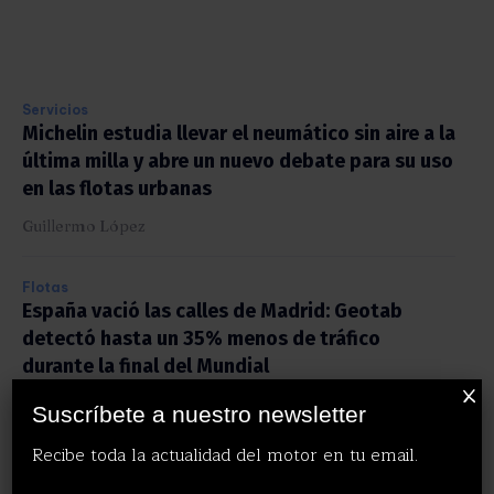
Servicios
Michelin estudia llevar el neumático sin aire a la
última milla y abre un nuevo debate para su uso
en las flotas urbanas
Guillermo López
Flotas
España vació las calles de Madrid: Geotab
detectó hasta un 35% menos de tráfico
durante la final del Mundial
X
Guillermo López
Suscríbete a nuestro newsletter
Recibe toda la actualidad del motor en tu email.
Renting
myCarflix se transforma en Domingo Alonso