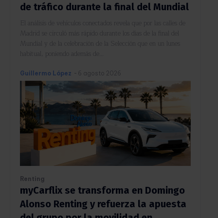
de tráfico durante la final del Mundial
El análisis de vehículos conectados revela que por las calles de
Madrid se circuló más rápido durante los días de la final del
Mundial y de la celebración de la Selección que en un lunes
habitual, poniendo además de...
Guillermo López
-
6 agosto 2026
Renting
myCarflix se transforma en Domingo
Alonso Renting y refuerza la apuesta
del grupo por la movilidad en