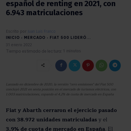
español de renting en 2021, con
6.943 matriculaciones
Escrito por
Juan Luis Franco
INICIO
MERCADO
FIAT 500 LIDERÓ...
31 enero 2022
Tiempo estimado de lectura:
1
minutos
Lanzado en diciembre de 2020, la versión "cero emisiones" del Fiat 500
concluyó 2021 en sexta posición en el mercado de turismos eléctricos, con
1.003 matriculaciones, copando el 4,2% de cuota de mercado en España
Fiat y Abarth cerraron el ejercicio pasado
con 38.972 unidades matriculadas
y el
3,9% de cuota de mercado en España
. El