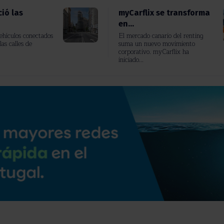
ió las
myCarflix se transforma
en...
vehículos conectados
El mercado canario del renting
las calles de
suma un nuevo movimiento
corporativo. myCarflix ha
iniciado...