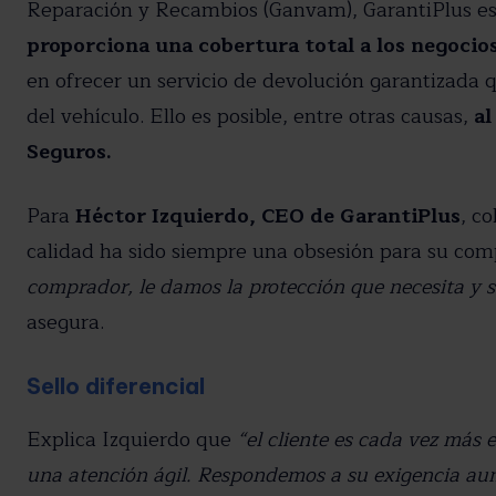
Reparación y Recambios (Ganvam), GarantiPlus es
He leído y acepto la política de
proporciona una cobertura total a los negoci
en ofrecer un servicio de devolución garantizada 
del vehículo. Ello es posible, entre otras causas,
al
Seguros.
Para
Héctor Izquierdo, CEO de GarantiPlus
, c
calidad ha sido siempre una obsesión para su co
comprador, le damos la protección que necesita y 
asegura.
Sello diferencial
Explica Izquierdo que
“el cliente es cada vez más
una atención ágil. Respondemos a su exigencia au