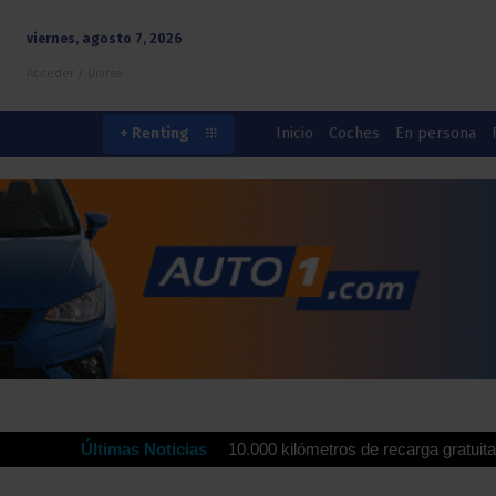
viernes, agosto 7, 2026
Acceder / Unirse
Inicio
Coches
En persona
+ Renting
rdrola ofrecen hasta 10.000 kilómetros de recarga gratuita para impul
Últimas Noticias