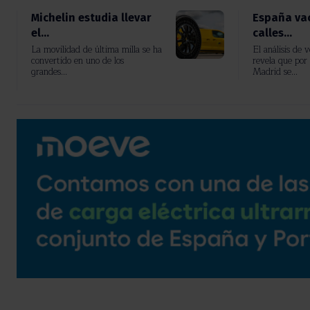
Michelin estudia llevar
España vac
el...
calles...
La movilidad de última milla se ha
El análisis de 
convertido en uno de los
revela que por 
grandes...
Madrid se...