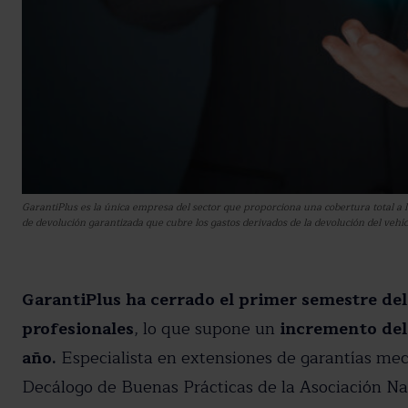
GarantiPlus es la única empresa del sector que proporciona una cobertura total a 
de devolución garantizada que cubre los gastos derivados de la devolución del vehí
GarantiPlus ha cerrado el primer semestre del
Suscríbete a nue
profesionales
, lo que supone un
incremento del 
Recibe toda la actuali
año.
Especialista en extensiones de garantías mecá
Decálogo de Buenas Prácticas de la Asociación N