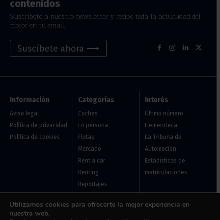
contenidos
Suscríbete a nuestro newsletter y recibe toda la actualidad del
motor en tu email.
Suscíbete ahora ⟶
Información
Categorías
Interés
Aviso legal
Coches
Último número
Política de privacidad
En persona
Hemeroteca
Política de cookies
Flotas
La Tribuna de
Mercado
Automoción
Rent a car
Estadísticas de
Renting
matriculaciones
Reportajes
Servicios
Utilizamos cookies para ofrecerte la mejor experiencia en
Vehículo de ocasión
nuestra web.