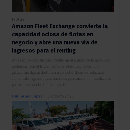
Flotas
Amazon Fleet Exchange convierte la
capacidad ociosa de flotas en
negocio y abre una nueva vía de
ingresos para el renting
Amazon ha dado un paso inédito en el ámbito de la movilidad
profesional con el lanzamiento de Fleet Exchange, una
plataforma digital destinada a conectar flotas de vehículos
comerciales ligeros cuyas unidades permanecen infrautilizadas
por las necesidades temporales de...
Guillermo López
-
10 agosto 2026