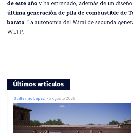
disponible en Europa desde 2016.
La segunda gen
principios de este año
y ha estrenado, además de
predecesor, la
última generación de pila de com
eficiente y barata
. La autonomía del Mirai de se
normativa WLTP.
Últimos artículos
Guillermo López
-
5 agosto 2026