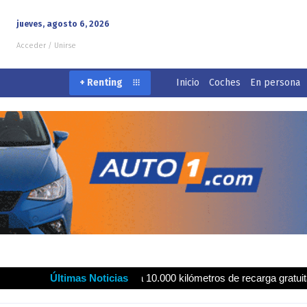
jueves, agosto 6, 2026
Acceder / Unirse
Inicio
Coches
En persona
+ Renting
rola ofrecen hasta 10.000 kilómetros de recarga gratuita para impuls
Últimas Noticias