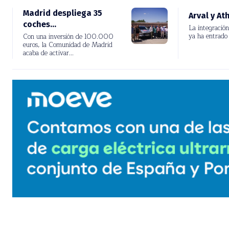
Madrid despliega 35
Arval y Ath
coches...
La integración
ya ha entrado 
Con una inversión de 100.000
fase....
euros, la Comunidad de Madrid
acaba de activar...