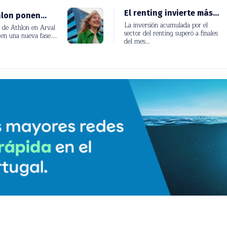
lon ponen...
El renting invierte más...
 de Athlon en Arval
La inversión acumulada por el
en una nueva
sector del renting superó a finales
del mes...