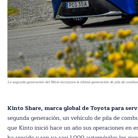
La segunda generación del Mirai incorpora la última generación de pila de combusti
Suscríbete a nue
Kinto Share, marca global de Toyota para serv
Recibe toda la actuali
de segunda generación, un vehículo de pila de co
Desde que Kinto inició hace un año sus operaciones
movilidad ha crecido y son ya casi 1.000 automóvil