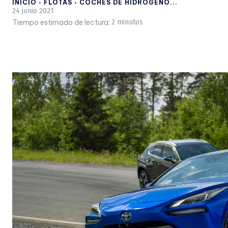
INICIO
FLOTAS
COCHES DE HIDRÓGENO...
24 junio 2021
Tiempo estimado de lectura:
2
minutos