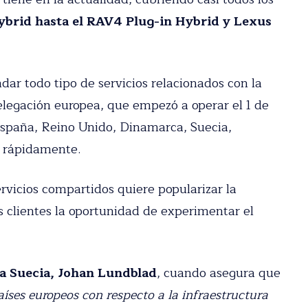
 privacidad
sde el
Yaris Hybrid hasta el RAV4 Plug-in
ndar todo tipo de servicios relacionados con la
elegación europea, que empezó a operar el 1 de
 España, Reino Unido, Dinamarca, Suecia,
e rápidamente.
ervicios compartidos quiere popularizar la
s clientes la oportunidad de experimentar el
a Suecia, Johan Lundblad
, cuando asegura
os países europeos con respecto a la