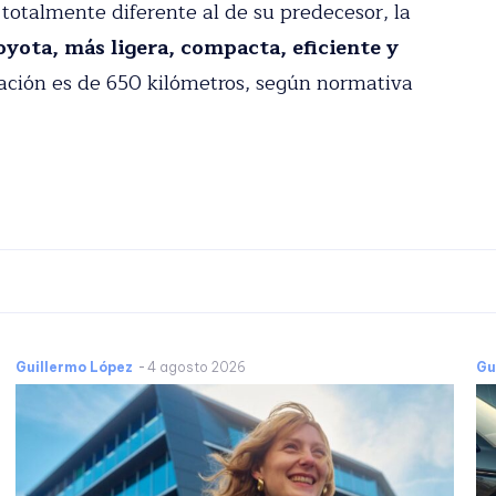
eración se ha lanzado en Europa a
 un diseño totalmente diferente al de su
bustible de Toyota, más ligera, compacta,
gunda generación es de 650 kilómetros, según
Guillermo López
-
4 agosto 2026
Gui