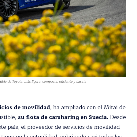
ble de Toyota, más ligera, compacta, eficiente y barata
stro newsletter
icios de movilidad
, ha ampliado con el Mirai
dad del motor en tu email.
mbustible,
su flota de carsharing en Suecia.
 en este país, el proveedor de servicios de
es los que tiene en la actualidad, cubriendo