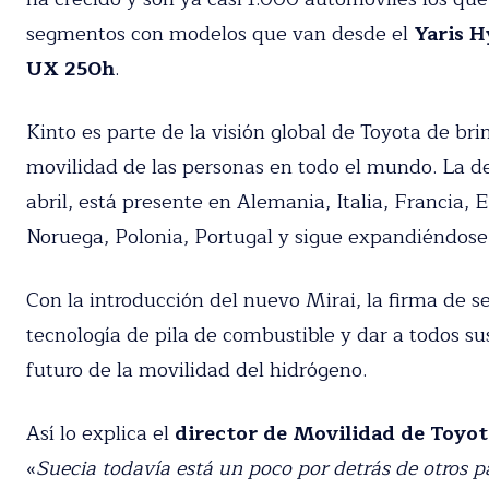
He leído y acepto la política de
casi todos los segmentos con modelos que van de
Hybrid y Lexus UX 250h
.
Kinto es parte de la visión global de Toyota de bri
movilidad de las personas en todo el mundo. La d
abril, está presente en Alemania, Italia, Francia,
Noruega, Polonia, Portugal y sigue expandiéndos
Con la introducción del nuevo Mirai, la firma de s
tecnología de pila de combustible y dar a todos su
futuro de la movilidad del hidrógeno.
Así lo explica el
director de Movilidad de Toyot
que «
Suecia todavía está un poco por detrás de otr