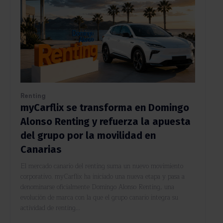
Renting
myCarflix se transforma en Domingo
Alonso Renting y refuerza la apuesta
del grupo por la movilidad en
Canarias
El mercado canario del renting suma un nuevo movimiento
corporativo. myCarflix ha iniciado una nueva etapa y pasa a
denominarse oficialmente Domingo Alonso Renting, una
evolución de marca con la que el grupo canario integra su
actividad de renting...