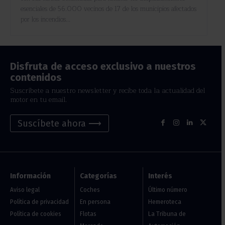
esenciales de 56.000 vecinos de 17 de los municipios afectados
por los incendios...
Disfruta de acceso exclusivo a nuestros
contenidos
Suscríbete a nuestro newsletter y recibe toda la actualidad del
motor en tu email.
Suscíbete ahora ⟶
Información
Categorías
Interés
Aviso legal
Coches
Último número
Política de privacidad
En persona
Hemeroteca
Política de cookies
Flotas
La Tribuna de