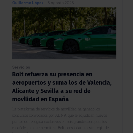
Guillermo López
-
6 agosto 2026
Servicios
Bolt refuerza su presencia en
aeropuertos y suma los de Valencia,
Alicante y Sevilla a su red de
movilidad en España
La plataforma de servicios de movilidad ha ganado los
concursos convocados por AENA que le adjudican nuevos
puntos de recogida exclusivos en seis grandes aeropuertos
españoles, lo que permite a Bolt consolidar su estrategia de