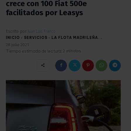
crece con 100 Fiat 500e
facilitados por Leasys
Escrito por
Juan Luis Franco
INICIO
SERVICIOS
LA FLOTA MADRILEÑA...
28 julio 2021
Tiempo estimado de lectura:
2
minutos