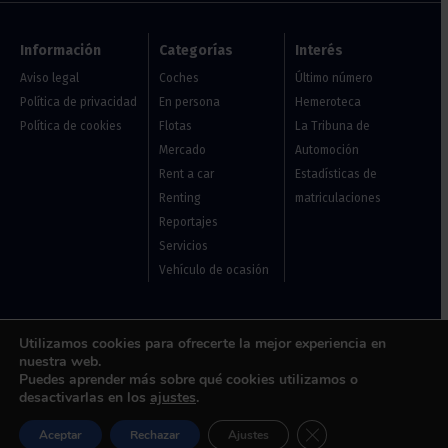
Información
Categorías
Interés
Aviso legal
Coches
Último número
Política de privacidad
En persona
Hemeroteca
Política de cookies
Flotas
La Tribuna de
Mercado
Automoción
Rent a car
Estadísticas de
Renting
matriculaciones
Reportajes
Servicios
Vehículo de ocasión
Usuarios
Utilizamos cookies para ofrecerte la mejor experiencia en
nuestra web.
Acceder
Puedes aprender más sobre qué cookies utilizamos o
desactivarlas en los
ajustes
.
Contáctanos
Cerrar el banner de 
Aceptar
Rechazar
Ajustes
Flotas, renting y vehículos de