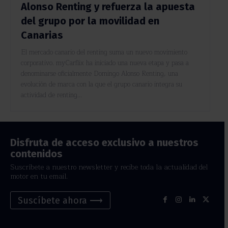
Alonso Renting y refuerza la apuesta
del grupo por la movilidad en
Canarias
El mercado canario del renting suma un nuevo movimiento
corporativo. myCarflix ha iniciado una nueva etapa y pasa a
denominarse oficialmente Domingo Alonso Renting, una
evolución de marca con la que el grupo canario integra su
actividad de renting...
Disfruta de acceso exclusivo a nuestros
contenidos
Suscríbete a nuestro newsletter y recibe toda la actualidad del
motor en tu email.
Suscíbete ahora ⟶