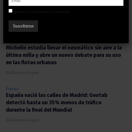
sector”
.
He leído y acepto la política de privacidad
Servicios
Michelin estudia llevar el neumático sin aire a la
última milla y abre un nuevo debate para su uso
en las flotas urbanas
Guillermo López
Flotas
España vació las calles de Madrid: Geotab
detectó hasta un 35% menos de tráfico
durante la final del Mundial
Guillermo López