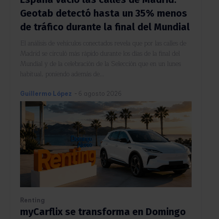
Geotab detectó hasta un 35% menos
de tráfico durante la final del Mundial
El análisis de vehículos conectados revela que por las calles de
Madrid se circuló más rápido durante los días de la final del
Mundial y de la celebración de la Selección que en un lunes
habitual, poniendo además de...
Guillermo López
-
6 agosto 2026
Renting
myCarflix se transforma en Domingo