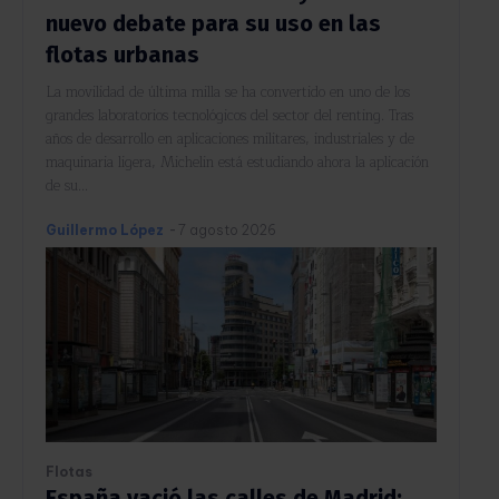
nuevo debate para su uso en las
flotas urbanas
La movilidad de última milla se ha convertido en uno de los
grandes laboratorios tecnológicos del sector del renting. Tras
años de desarrollo en aplicaciones militares, industriales y de
maquinaria ligera, Michelin está estudiando ahora la aplicación
de su...
Guillermo López
-
7 agosto 2026
Flotas
España vació las calles de Madrid: