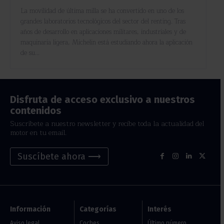
La movilidad de última milla se ha convertido en uno de los
grandes laboratorios tecnológicos del sector del renting. Tras
años de desarrollo en aplicaciones militares, industriales y de
maquinaria ligera, Michelin está estudiando ahora la aplicación
de su...
Disfruta de acceso exclusivo a nuestros
contenidos
Suscríbete a nuestro newsletter y recibe toda la actualidad del
motor en tu email.
Suscíbete ahora ⟶
Información
Categorías
Interés
Aviso legal
Coches
Último número