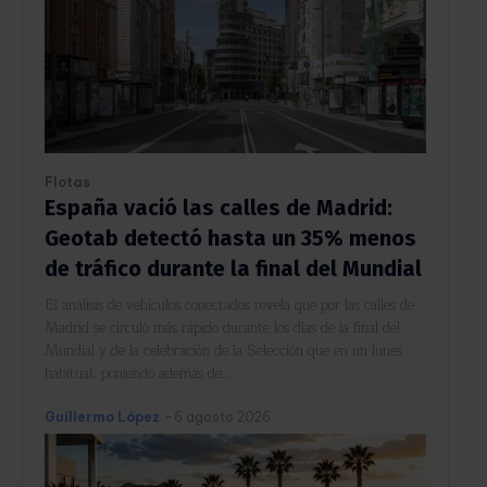
Flotas
España vació las calles de Madrid:
Geotab detectó hasta un 35% menos
de tráfico durante la final del Mundial
El análisis de vehículos conectados revela que por las calles de
Madrid se circuló más rápido durante los días de la final del
Mundial y de la celebración de la Selección que en un lunes
habitual, poniendo además de...
Guillermo López
-
6 agosto 2026