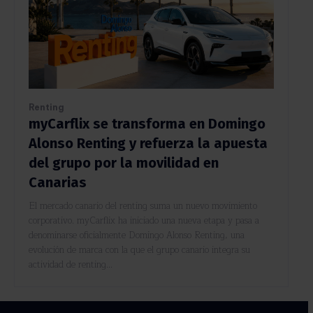
Renting
myCarflix se transforma en Domingo
Alonso Renting y refuerza la apuesta
del grupo por la movilidad en
Canarias
El mercado canario del renting suma un nuevo movimiento
corporativo. myCarflix ha iniciado una nueva etapa y pasa a
denominarse oficialmente Domingo Alonso Renting, una
evolución de marca con la que el grupo canario integra su
actividad de renting...