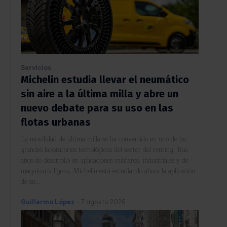
Servicios
Michelin estudia llevar el neumático
sin aire a la última milla y abre un
nuevo debate para su uso en las
flotas urbanas
La movilidad de última milla se ha convertido en uno de los
grandes laboratorios tecnológicos del sector del renting. Tras
años de desarrollo en aplicaciones militares, industriales y de
maquinaria ligera, Michelin está estudiando ahora la aplicación
de su...
Guillermo López
-
7 agosto 2026