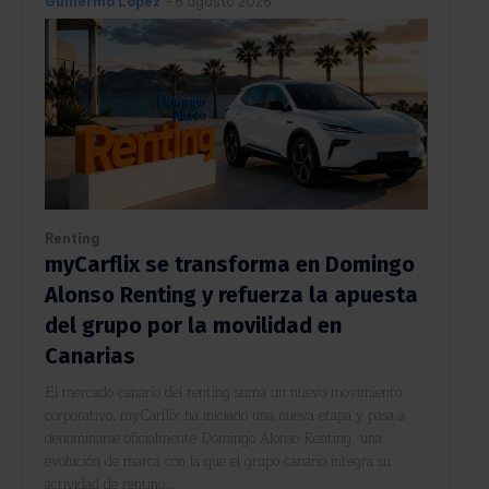
Guillermo López
-
6 agosto 2026
Renting
myCarflix se transforma en Domingo
Alonso Renting y refuerza la apuesta
del grupo por la movilidad en
Canarias
El mercado canario del renting suma un nuevo movimiento
corporativo. myCarflix ha iniciado una nueva etapa y pasa a
denominarse oficialmente Domingo Alonso Renting, una
evolución de marca con la que el grupo canario integra su
actividad de renting...