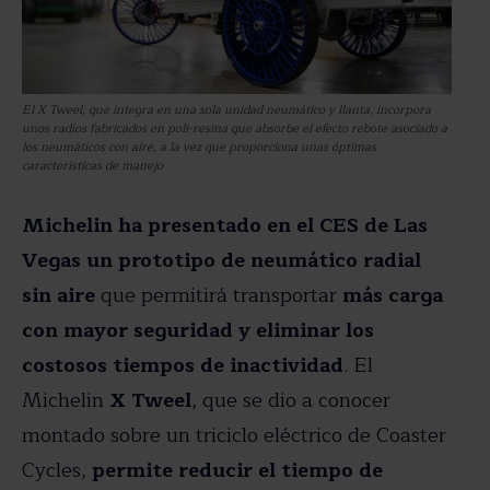
El X Tweel, que integra en una sola unidad neumático y llanta, incorpora
unos radios fabricados en poli-resina que absorbe el efecto rebote asociado a
los neumáticos con aire, a la vez que proporciona unas óptimas
características de manejo
Michelin ha presentado en el CES de Las
Vegas un prototipo de neumático radial
sin aire
que permitirá transportar
más carga
con mayor seguridad y eliminar los
costosos tiempos de inactividad
. El
Michelin
X Tweel
, que se dio a conocer
montado sobre un triciclo eléctrico de Coaster
Cycles,
permite reducir el tiempo de