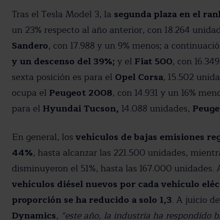
Tras el Tesla Model 3, la
segunda plaza en el ran
un 23% respecto al año anterior, con 18.264 unida
Sandero
, con 17.988 y un 9% menos; a continuació
y un descenso del 39%;
y el
Fiat 500
, con 16.34
sexta posición es para el
Opel Corsa
, 15.502 unid
ocupa el
Peugeot 2008
, con 14.931 y un 16% meno
para el
Hyundai Tucson,
14.088 unidades,
Peuge
En general, los
vehículos de bajas emisiones re
44%
, hasta alcanzar las 221.500 unidades, mient
disminuyeron el 51%, hasta las 167.000 unidades.
vehículos diésel nuevos por cada vehículo eléc
proporción se ha reducido a solo 1,3
. A juicio d
Dynamics
,
“este año, la industria ha respondido 