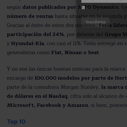
según
datos publicados por JATO Dynamics.
Ig
He leído y acepto la política de
número de ventas
hasta situarse en la segunda po
Gracias al éxito de estos dos modelos,
Tesla lider
participación del 24%
, por delante del
Grupo V
y
Hyundai-Kia
, con casi el 11%. Tesla entregó e
generalistas como
Fiat, Nissan o Seat
.
Y no son las únicas buenas noticias para la marca
encargo de
100.000 modelos por parte de Hert
parte de la consultora Morgan Stanley,
la marca 
de dólares en el Nasdaq
, cifra solo al alcance 
Microsoft, Facebook y Amazon
, si bien, poste
Top 10