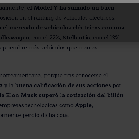
ualmente,
el Model Y ha sumado un buen
 privacidad
sición en el ranking de vehículos eléctricos.
a el mercado de vehículos eléctricos con una
olkswagen
, con el 22%;
Stellantis
, con el 13%;
n septiembre más vehículos que marcas
 norteamericana, porque tras conocerse el
z
y la
buena calificación de sus acciones
por
de Elon Musk superó la cotización del billón
de empresas tecnológicas como
Apple,
riormente perdió dicha cota.