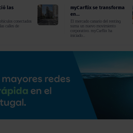
ió las
myCarflix se transforma
en...
vehículos conectados
El mercado canario del renting
las calles de
suma un nuevo movimiento
corporativo. myCarflix ha
iniciado...