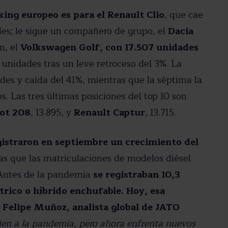
king europeo es para el Renault Clio
, que cae
des; le sigue un compañero de grupo, el
Dacia
n, el
Volkswagen Golf, con 17.507 unidades
9 unidades tras un leve retroceso del 3%. La
ades y caída del 41%, mientras que la séptima la
s. Las tres últimas posiciones del top 10 son
ot 208
, 13.895, y
Renault Captur
, 13.715.
gistraron en septiembre un crecimiento del
ras que las matriculaciones de modelos diésel
 Antes de la pandemia
se registraban 10,3
trico o híbrido enchufable. Hoy, esa
e
Felipe Muñoz, analista global de JATO
bien a la pandemia, pero ahora enfrenta nuevos