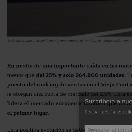
Tesla ha situado al Model 3 en el primer puesto del ranking de ventas en Europa
En medio de una importante caída en las matr
menos que
del 25% y solo 964.800 unidades
, T
puesto del ranking de ventas en el Viejo Cont
le otorgan una cuota de mercado del 2,6%. Esta e
Suscríbete a nue
lidera el mercado europeo y también que un a
Recibe toda la actuali
el primer lugar.
Esta positiva evolución se debe, en parte, al impul