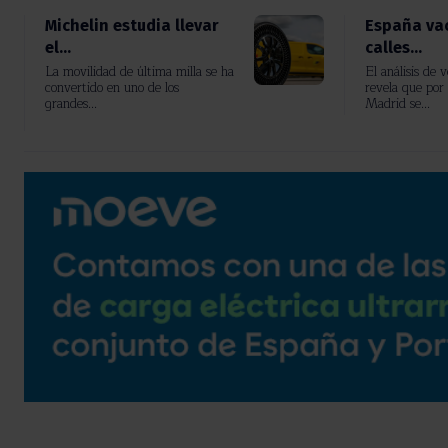
Michelin estudia llevar
España vac
el...
calles...
La movilidad de última milla se ha
El análisis de 
convertido en uno de los
revela que por 
grandes...
Madrid se...