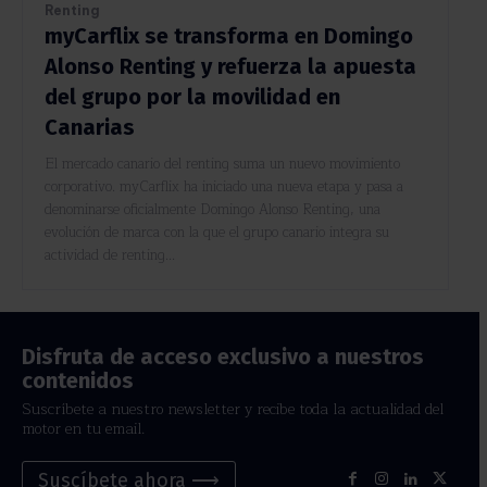
Renting
myCarflix se transforma en Domingo
Alonso Renting y refuerza la apuesta
del grupo por la movilidad en
Canarias
El mercado canario del renting suma un nuevo movimiento
corporativo. myCarflix ha iniciado una nueva etapa y pasa a
denominarse oficialmente Domingo Alonso Renting, una
evolución de marca con la que el grupo canario integra su
actividad de renting...
Disfruta de acceso exclusivo a nuestros
contenidos
Suscríbete a nuestro newsletter y recibe toda la actualidad del
motor en tu email.
Suscíbete ahora ⟶