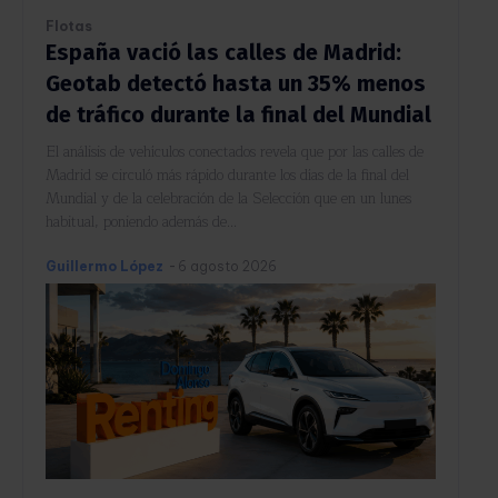
Flotas
España vació las calles de Madrid:
Geotab detectó hasta un 35% menos
de tráfico durante la final del Mundial
El análisis de vehículos conectados revela que por las calles de
Madrid se circuló más rápido durante los días de la final del
Mundial y de la celebración de la Selección que en un lunes
habitual, poniendo además de...
Guillermo López
-
6 agosto 2026