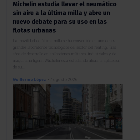
Michelin estudia llevar el neumático
sin aire a la última milla y abre un
nuevo debate para su uso en las
flotas urbanas
La movilidad de última milla se ha convertido en uno de los
grandes laboratorios tecnológicos del sector del renting. Tras
años de desarrollo en aplicaciones militares, industriales y de
maquinaria ligera, Michelin está estudiando ahora la aplicación
de su...
Guillermo López
-
7 agosto 2026