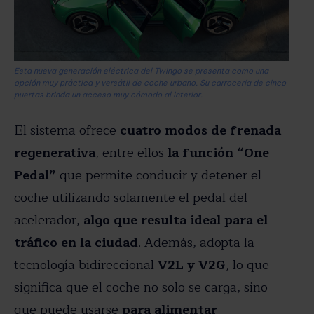
Esta nueva generación eléctrica del Twingo se presenta como una
opción muy práctica y versátil de coche urbano. Su carrocería de cinco
puertas brinda un acceso muy cómodo al interior.
El sistema ofrece
cuatro modos de frenada
regenerativa
, entre ellos
la función “One
Pedal”
que permite conducir y detener el
coche utilizando solamente el pedal del
acelerador,
algo que resulta ideal para el
tráfico en la ciudad
. Además, adopta la
tecnología bidireccional
V2L y V2G
, lo que
significa que el coche no solo se carga, sino
que puede usarse
para alimentar