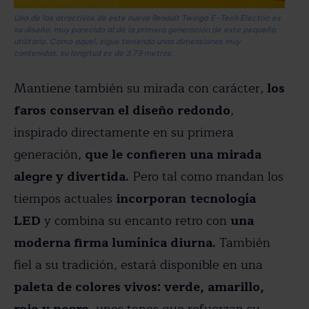
Uno de los atractivos de este nuevo Renault Twingo E-Tech Electric es
su diseño, muy parecido al de la primera generación de este pequeño
utilitario. Como aquel, sigue teniendo unas dimensiones muy
contenidas, su longitud es de 3,79 metros.
Mantiene también su mirada con carácter,
los
faros conservan el diseño redondo
,
inspirado directamente en su primera
generación,
que le confieren una mirada
alegre y divertida.
Pero tal como mandan los
tiempos actuales
incorporan tecnología
LED
y combina su encanto retro con
una
moderna firma lumínica diurna.
También
fiel a su tradición, estará disponible en una
paleta de colores vivos: verde, amarillo,
rojo y negro
, unos tonos que refuerzan su