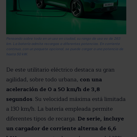
Pensando sobre todo en un uso en ciudad, su rango de uso es de 263
km. La batería admite recargas a diferentes potencias. En corriente
continua, con un paquete opcional, se puede cargar a una potencia de
hasta 50 kW.
De este utilitario eléctrico destaca su gran
agilidad, sobre todo urbana,
con una
aceleración de 0 a 50 km/h de 3,8
segundos
. Su velocidad máxima está limitada
a 130 km/h. La batería empleada permite
diferentes tipos de recarga.
De serie, incluye
un cargador de corriente alterna de 6,6