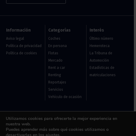
Información
Categorías
Interés
Aviso legal
Coches
Último número
Política de privacidad
En persona
Hemeroteca
Política de cookies
Flotas
La Tribuna de
Mercado
Automoción
Rent a car
Estadísticas de
Renting
matriculaciones
Reportajes
Servicios
Vehículo de ocasión
Usuarios
Utilizamos cookies para ofrecerte la mejor experiencia en
nuestra web.
Acceder
Puedes aprender más sobre qué cookies utilizamos o
desactivarlas en los
ajustes
.