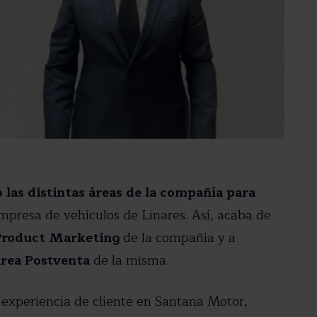
las distintas áreas de la compañía para
mpresa de vehículos de Linares. Así, acaba de
Product Marketing
de la compañía y a
stro newsletter
área Postventa
de la misma.
dad del motor en tu email.
la experiencia de cliente en Santana Motor,