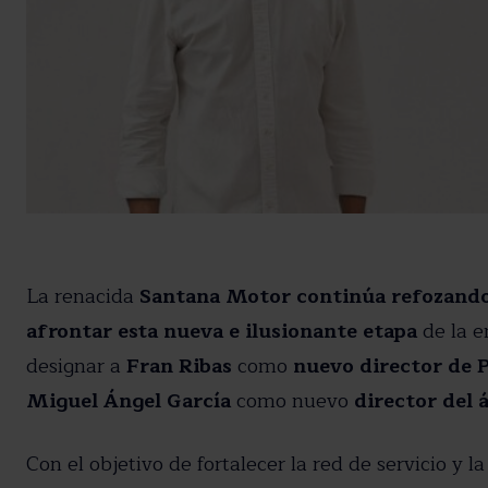
La renacida
Santana Motor continúa refozando 
afrontar esta nueva e ilusionante etapa
de la e
designar a
Fran Ribas
como
nuevo director de 
Suscríbete a nue
Miguel Ángel García
como nuevo
director del 
Recibe toda la actuali
Con el objetivo de fortalecer la red de servicio y 