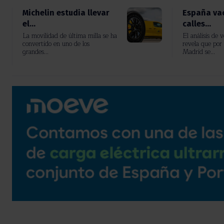
Michelin estudia llevar
España vac
el...
calles...
La movilidad de última milla se ha
El análisis de 
convertido en uno de los
revela que por 
grandes...
Madrid se...