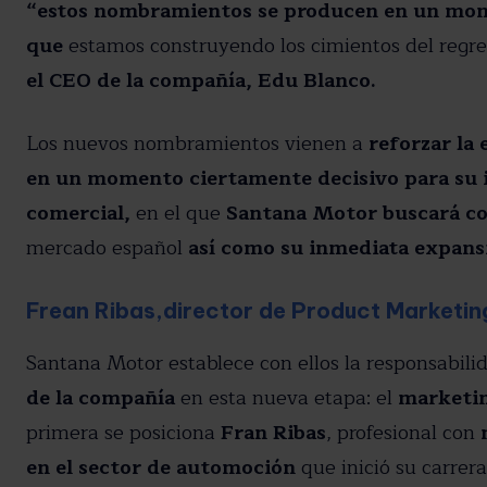
“estos nombramientos se producen en un mome
He leído y acepto la política de
que
estamos construyendo los cimientos del regre
el CEO de la compañía, Edu Blanco.
Los nuevos nombramientos vienen a
reforzar la
en un momento ciertamente decisivo para su i
comercial,
en el que
Santana Motor buscará con
mercado español
así como su inmediata expansi
Frean Ribas,director de Product Marketin
Santana Motor establece con ellos la responsabil
de la compañía
en esta nueva etapa: el
marketin
primera se posiciona
Fran Ribas
, profesional con
m
en el sector de automoción
que inició su carrer