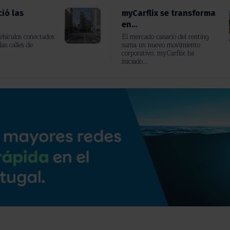
ió las
myCarflix se transforma
en...
vehículos conectados
El mercado canario del renting
las calles de
suma un nuevo movimiento
corporativo. myCarflix ha
iniciado...