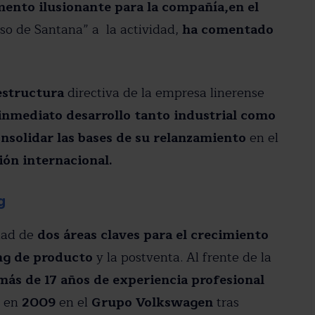
nto ilusionante para la compañía,en el
 privacidad
so de Santana” a la actividad,
ha comentado
 estructura
directiva de la empresa linerense
nmediato desarrollo tanto industrial como
solidar las bases de su relanzamiento
en el
ón internacional.
g
idad de
dos áreas claves para el crecimiento
g de producto
y la postventa. Al frente de la
ás de 17 años de experiencia profesional
a en
2009
en el
Grupo Volkswagen
tras