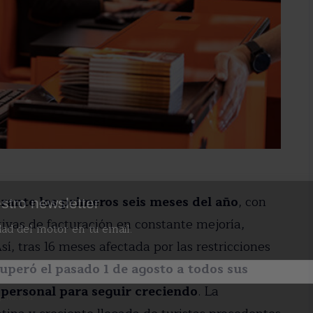
urante los primeros seis meses del año
, con
stro newsletter
ivas de facturación en constante mejoría,
dad del motor en tu email.
sí, tras 16 meses afectada por las restricciones
uperó el pasado 1 de agosto a todos sus
personal para seguir creciendo
. La
 privacidad