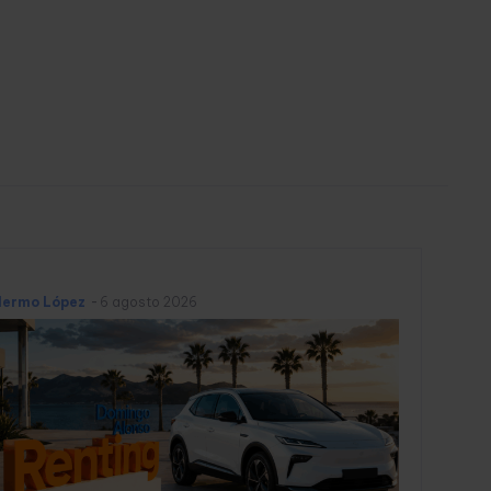
llermo López
-
6 agosto 2026