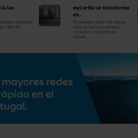
ió las
myCarflix se transforma
en...
vehículos conectados
El mercado canario del renting
las calles de
suma un nuevo movimiento
corporativo. myCarflix ha
iniciado...