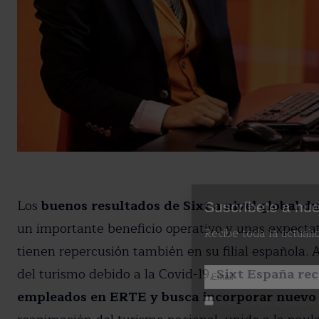
Los
buenos resultados de Sixt a nivel global d
Suscríbete a nue
un importante beneficio operativo y unas expectat
Recibe toda la actuali
tienen repercusión también en su filial española. A
del turismo debido a la Covid-19,
Sixt España rec
empleados en ERTE y busca incorporar nuevo 
He leído y acepto la política de