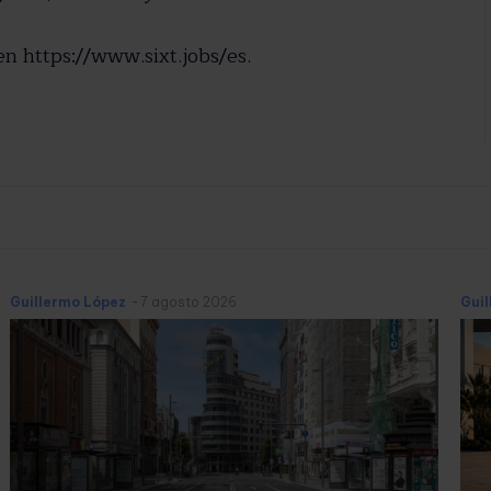
en https://www.sixt.jobs/es.
Guillermo López
-
7 agosto 2026
Gui