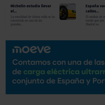
Michelin estudia llevar
España vac
el...
calles...
La movilidad de última milla se ha
El análisis de 
convertido en uno de los
revela que por 
grandes...
Madrid se...