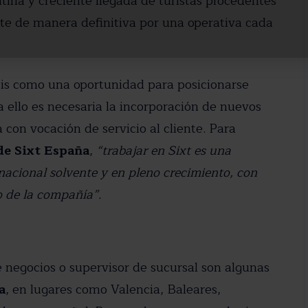
tina y creciente llegada de turistas procedentes
te de manera definitiva por una operativa cada
sis como una oportunidad para posicionarse
 ello es necesaria la incorporación de nuevos
con vocación de servicio al cliente. Para
de Sixt España
,
“trabajar en Sixt es una
acional solvente y en pleno crecimiento, con
ro de la compañía”.
de negocios o supervisor de sucursal son algunas
a
, en lugares como Valencia, Baleares,