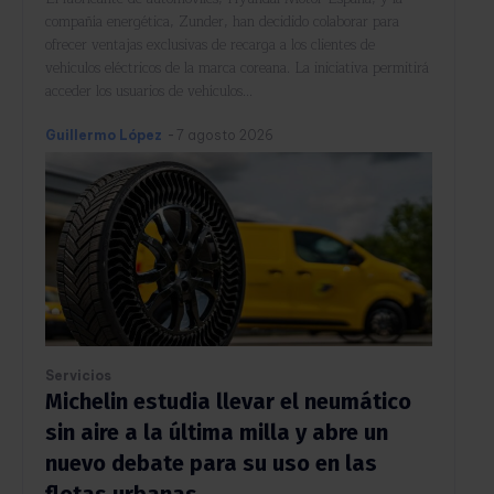
compañía energética, Zunder, han decidido colaborar para
ofrecer ventajas exclusivas de recarga a los clientes de
vehículos eléctricos de la marca coreana. La iniciativa permitirá
acceder los usuarios de vehículos...
Guillermo López
-
7 agosto 2026
Servicios
Michelin estudia llevar el neumático
sin aire a la última milla y abre un
nuevo debate para su uso en las
flotas urbanas