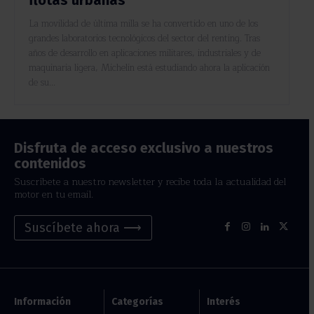
La movilidad de última milla se ha convertido en uno de los
grandes laboratorios tecnológicos del sector del renting. Tras
años de desarrollo en aplicaciones militares, industriales y de
maquinaria ligera, Michelin está estudiando ahora la aplicación
de su...
Disfruta de acceso exclusivo a nuestros
contenidos
Suscríbete a nuestro newsletter y recibe toda la actualidad del
motor en tu email.
Suscíbete ahora ⟶
Información
Categorías
Interés