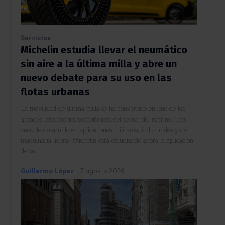
Servicios
Michelin estudia llevar el neumático
sin aire a la última milla y abre un
nuevo debate para su uso en las
flotas urbanas
La movilidad de última milla se ha convertido en uno de los
grandes laboratorios tecnológicos del sector del renting. Tras
años de desarrollo en aplicaciones militares, industriales y de
maquinaria ligera, Michelin está estudiando ahora la aplicación
de su...
Guillermo López
-
7 agosto 2026