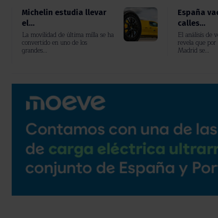
Michelin estudia llevar
España vac
el...
calles...
La movilidad de última milla se ha
El análisis de 
convertido en uno de los
revela que por 
grandes...
Madrid se...