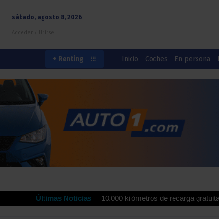
sábado, agosto 8, 2026
Acceder / Unirse
Inicio
Coches
En persona
+ Renting
drola ofrecen hasta 10.000 kilómetros de recarga gratuita para impul
Últimas Noticias