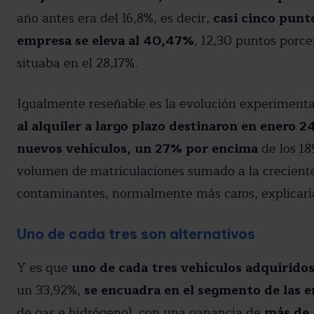
año antes era del 16,8%, es decir,
casi cinco punt
He leído y acepto la política de
empresa se eleva al 40,47%
, 12,30 puntos porc
situaba en el 28,17%.
Igualmente reseñable es la evolución experimenta
al alquiler a largo plazo destinaron en enero 2
nuevos vehículos, un 27% por encima
de los 18
volumen de matriculaciones sumado a la crecient
contaminantes, normalmente más caros, explicaría
Uno de cada tres son alternativos
Y es que
uno de cada tres vehículos adquirido
un 33,92%,
se encuadra en el segmento de las e
de gas e hidrógeno), con una ganancia de
más de 