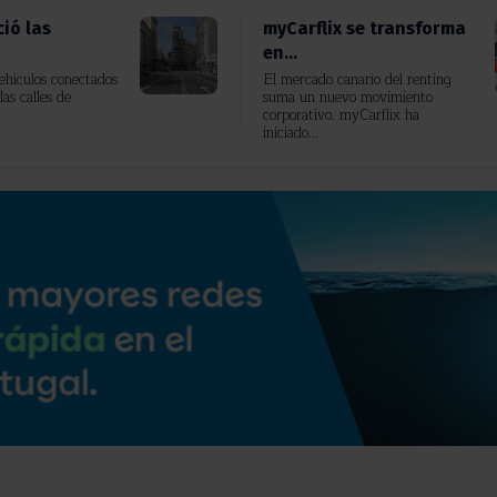
ió las
myCarflix se transforma
en...
vehículos conectados
El mercado canario del renting
las calles de
suma un nuevo movimiento
corporativo. myCarflix ha
iniciado...