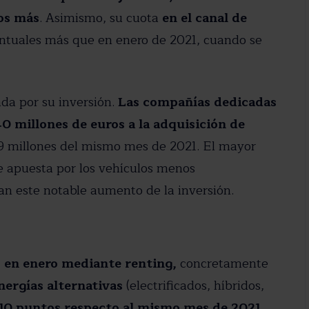
os más
. Asimismo, su cuota
en el canal de
 privacidad
entuales más que en enero de 2021, cuando se
da por su inversión.
Las compañías dedicadas
40 millones de euros a la adquisición de
9 millones del mismo mes de 2021. El mayor
e apuesta por los vehículos menos
n este notable aumento de la inversión.
s en enero mediante renting,
concretamente
nergías alternativas
(electrificados, híbridos,
10 puntos respecto al mismo mes de 2021
.